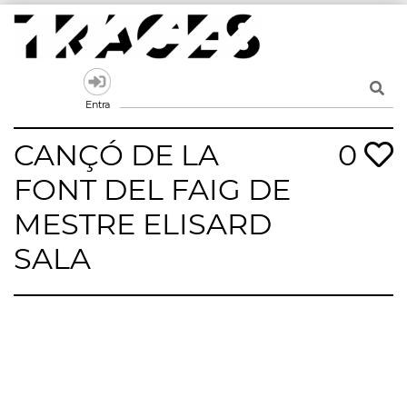
Skip
to
content
Traces
Un mapa de la memòria obert a tothom
Entra
CANÇÓ DE LA
0
FONT DEL FAIG DE
MESTRE ELISARD
SALA