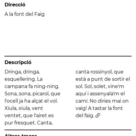
Direcció
A la font del Faig
Descripció
Dringa, dringa,
canta rossinyol, que
esquellering. La
està a punt de sortir el
campana fa ning-ning.
sol. Sol, solet, vine'm
Sona, sona, picarol, que
aquí i assenyala'm el
l'ocell ja ha alçat el vol.
camí. No diries mai on
Xiula, xiula, vent
vaig! A tastar la font
ventet, que l'airet es
del faig.
pur fresquet. Canta,