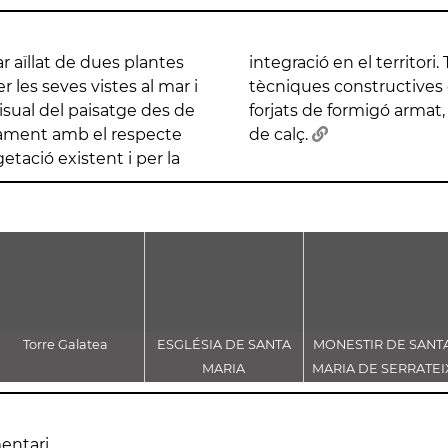
r aïllat de dues plantes
aconsegueix mitjançant
 les seves vistes al mar i
, els murs de pedra, els
sual del paisatge des de
e ceràmica i l'arrebossat
ntament amb el respecte
de calç.
getació existent i per la
Torre Galatea
ESGLÉSIA DE SANTA
MONESTIR DE SANT
MARIA
MARIA DE SERRATEI
entari.