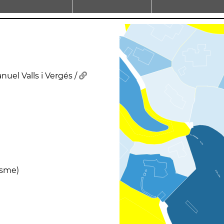
uel Valls i Vergés /
esme)