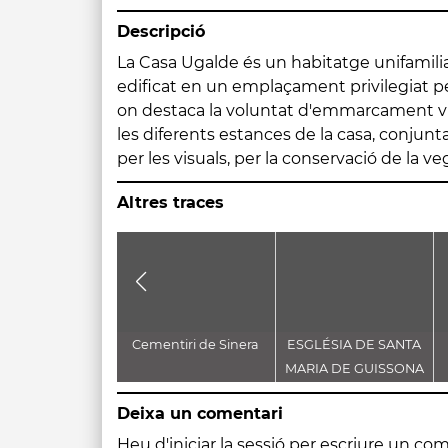
Descripció
La Casa Ugalde és un habitatge unifamilia
integració en el territori. Tot això s'
edificat en un emplaçament privilegiat per
tècniques constructives com, per exemple
on destaca la voluntat d'emmarcament vi
forjats de formigó armat, els paviments d
les diferents estances de la casa, conju
per les visuals, per la conservació de la ve
Altres traces
Cementiri de Sinera
ESGLÉSIA DE SANTA
MARIA DE GUISSONA
Deixa un comentari
Heu d'
iniciar la sessió
per escriure un com