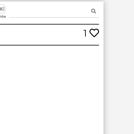
ntra
1