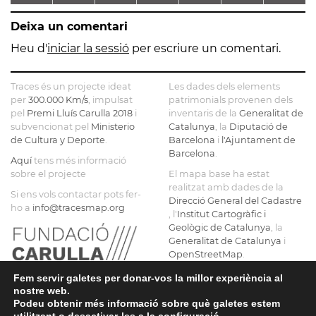
Dalí
TERME
SANTA
Montgarri
Deixa un comentari
D'HOSTAFRANCS
MARIA
DE
D
Heu d'
iniciar la sessió
per escriure un comentari.
PALAU
D
DE
Traces és un projecte ideat
Les dades dels elements
RIALB
per
300.000 Km/s
, impulsat
patrimonials provenen dels
pel
Premi Lluís Carulla 2018
i
inventaris de la
Generalitat de
subvencionat pel
Ministerio
Catalunya
, la
Diputació de
de Cultura y Deporte
.
Barcelona
i
l'Ajuntament de
Barcelona
.
Aquí
tens més informació
sobre el projecte
El mapa base ha estat
realitzat amb dades de la
Si ens vols contactar pots fer-
Direcció General del Cadastre
ho a
info@tracesmap.org
, l'
Institut Cartogràfic i
Geològic de Catalunya
, la
Generalitat de Catalunya
i
OpenStreetMap
.
Fem servir galetes per donar-vos la millor experiència al
nostre web.
Podeu obtenir més informació sobre què galetes estem