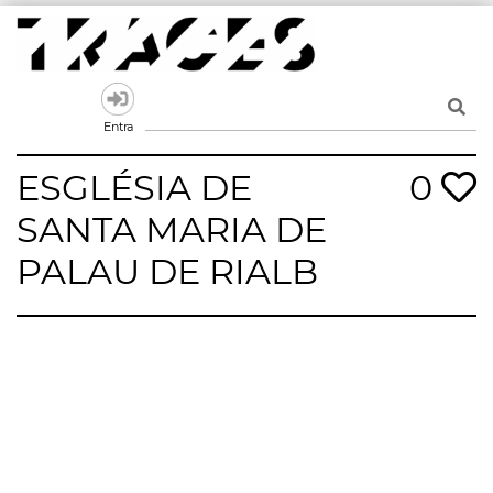
Skip
to
content
Traces
Un mapa de la memòria obert a tothom
Entra
ESGLÉSIA DE
0
SANTA MARIA DE
PALAU DE RIALB