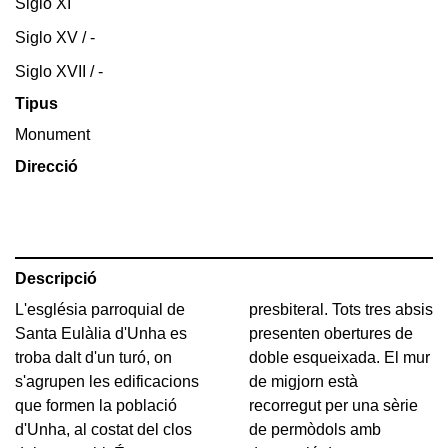
Siglo XI
Siglo XV / -
Siglo XVII / -
Tipus
Monument
Direcció
Descripció
L'església parroquial de
presbiteral. Tots tres absis
Santa Eulàlia d'Unha es
presenten obertures de
troba dalt d'un turó, on
doble esqueixada. El mur
s'agrupen les edificacions
de migjorn està
que formen la població
recorregut per una sèrie
d'Unha, al costat del clos
de permòdols amb