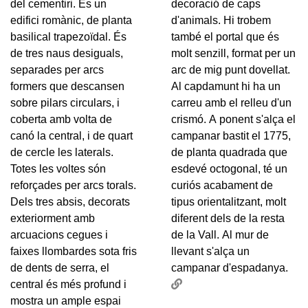
del cementiri. És un
decoració de caps
edifici romànic, de planta
d'animals. Hi trobem
basilical trapezoïdal. És
també el portal que és
de tres naus desiguals,
molt senzill, format per un
separades per arcs
arc de mig punt dovellat.
formers que descansen
Al capdamunt hi ha un
sobre pilars circulars, i
carreu amb el relleu d'un
coberta amb volta de
crismó. A ponent s'alça el
canó la central, i de quart
campanar bastit el 1775,
de cercle les laterals.
de planta quadrada que
Totes les voltes són
esdevé octogonal, té un
reforçades per arcs torals.
curiós acabament de
Dels tres absis, decorats
tipus orientalitzant, molt
exteriorment amb
diferent dels de la resta
arcuacions cegues i
de la Vall. Al mur de
faixes llombardes sota fris
llevant s'alça un
de dents de serra, el
campanar d'espadanya.
central és més profund i
mostra un ample espai