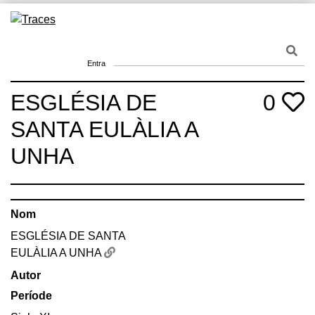
Skip
to
Traces
Un mapa de la memòria obert a tothom
content
Entra
ESGLÉSIA DE
0
SANTA EULÀLIA A
UNHA
Nom
ESGLÉSIA DE SANTA
EULÀLIA A UNHA
Autor
Període