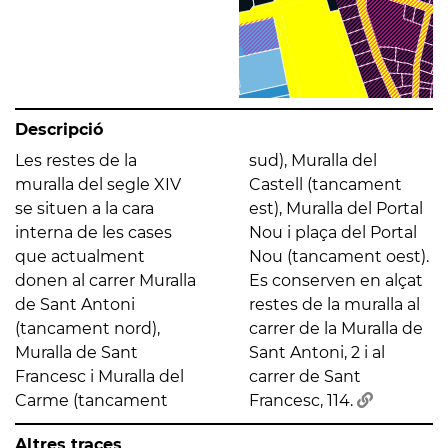
Descripció
Les restes de la
sud), Muralla del
muralla del segle XIV
Castell (tancament
se situen a la cara
est), Muralla del Portal
interna de les cases
Nou i plaça del Portal
que actualment
Nou (tancament oest).
donen al carrer Muralla
Es conserven en alçat
de Sant Antoni
restes de la muralla al
(tancament nord),
carrer de la Muralla de
Muralla de Sant
Sant Antoni, 2 i al
Francesc i Muralla del
carrer de Sant
Carme (tancament
Francesc, 114.
Altres traces