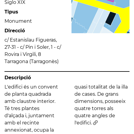
Siglo XIX
Tipus
Monument
Direcció
c/ Estanislau Figueras,
27-31 - c/ Pin i Soler, 1 - c/
Rovira i Virgili, 8
Tarragona (Tarragonès)
Descripció
L'edifici és un convent
quasi totalitat de la illa
de planta quadrada
de cases. De grans
amb claustre interior.
dimensions, posseeix
Té tres plantes
quatre torres als
d'alçada i, juntament
quatre angles de
amb el recinte
l'edifici.
annexionat, ocupa la