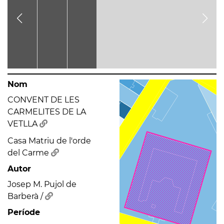
Nom
CONVENT DE LES
CARMELITES DE LA
VETLLA
Casa Matriu de l'orde
del Carme
Autor
Josep M. Pujol de
Barberà /
Període