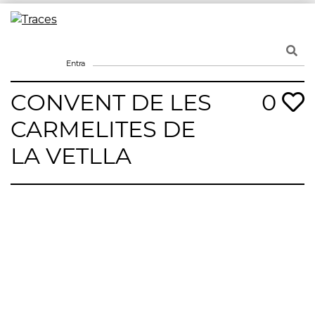
Skip
to
Traces
Un mapa de la memòria obert a tothom
content
Entra
CONVENT DE LES
0
CARMELITES DE
LA VETLLA