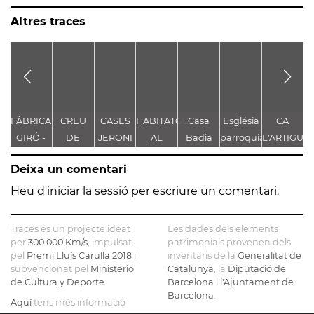
Altres traces
FÀBRICA
CREU
CASES
HABITATGE
Casa
Església
CA
GIRÓ -
DE
JERONI
AL
Badia
parroquial
L'ARTIGUE
S
FÀBRICA
TERME 1
F.
PASSEIG,
de Santa
-
Deixa un comentari
CASACUBERTA
GRANELL
17
Maria
VOLTES
C
D'EN
Heu d'
iniciar la sessió
per escriure un comentari.
CAPDEVIL
V
Traces és un projecte ideat
Les dades dels elements
per
300.000 Km/s
, impulsat
patrimonials provenen dels
pel
Premi Lluís Carulla 2018
i
inventaris de la
Generalitat de
subvencionat pel
Ministerio
Catalunya
, la
Diputació de
de Cultura y Deporte
.
Barcelona
i
l'Ajuntament de
Barcelona
.
Aquí
tens més informació