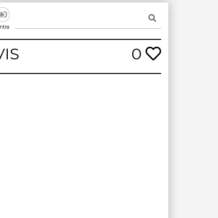
ntra
VIS
0