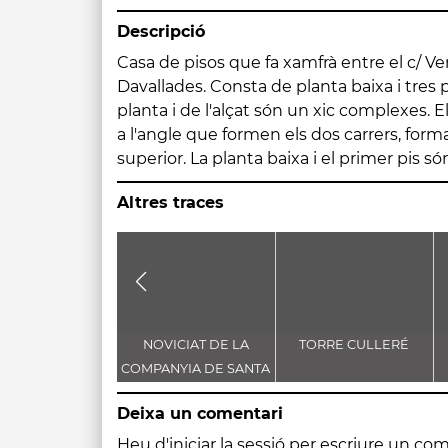
Descripció
Casa de pisos que fa xamfrà entre el c/ V
l'edificació. Presenta alguns elements orna
Davallades. Consta de planta baixa i tres p
clàssica com són alguns frontons semi
planta i de l'alçat són un xic complexes. El
corínties. És construïda bàsicament amb pe
a l'angle que formen els dos carrers, form
superior. La planta baixa i el primer pis s
Altres traces
NOVICIAT DE LA
TORRE CULLERÉ
COMPANYIA DE SANTA
TERESA DE JESÚS
Deixa un comentari
Heu d'
iniciar la sessió
per escriure un com