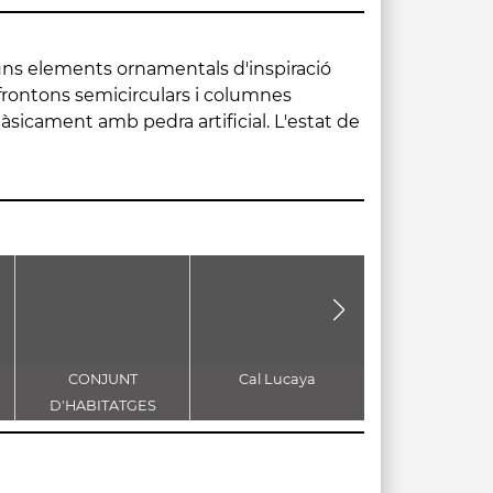
CONJUNT
Cal Lucaya
EL SINDICA
D'HABITATGES
PLURIFAMILIARS