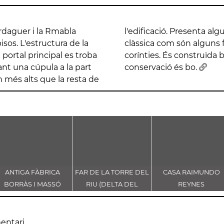
erdaguer i la Rmabla
mentals d'inspiració
isos. L'estructura de la
circulars i columnes
 portal principal es troba
dra artificial. L'estat de
ant una cúpula a la part
conservació és bo.
ón més alts que la resta de
ANTIGA FÀBRICA
FAR DE LA TORRE DEL
CASA RAIMUNDO
BORRÀS I MASSÓ
RIU (DELTA DEL
REYNES
LLOBREGAT)
entari.