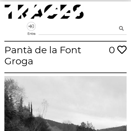
Skip
to
content
Traces
Un mapa de la memòria obert a tothom
Entra
Pantà de la Font
0
Groga