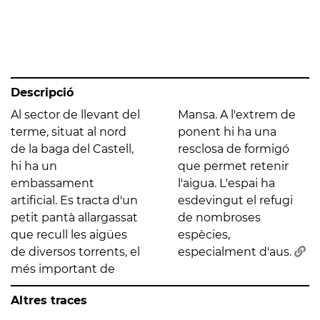
Descripció
Al sector de llevant del
Mansa. A l'extrem de
terme, situat al nord
ponent hi ha una
de la baga del Castell,
resclosa de formigó
hi ha un
que permet retenir
embassament
l'aigua. L'espai ha
artificial. Es tracta d'un
esdevingut el refugi
petit pantà allargassat
de nombroses
que recull les aigües
espècies,
de diversos torrents, el
especialment d'aus.
més important de
Altres traces