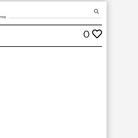
ntra
0