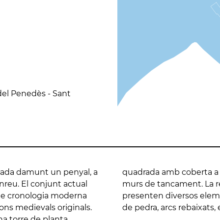
del Penedès - Sant
tuada damunt un penyal, a
 teula àrab, i restes de
nreu. El conjunt actual
ruccions del conjunt
 de cronologia moderna
ncals, ampits i llindes
ions medievals originals.
de pedra, arcs rebaixats, 
na torre de planta