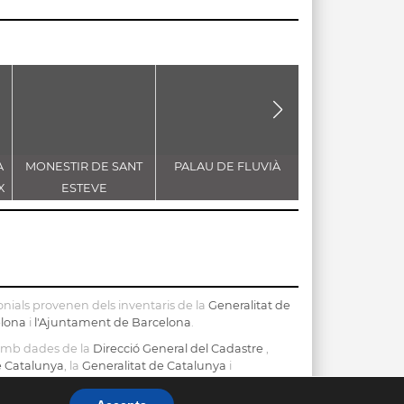
A
MONESTIR DE SANT
PALAU DE FLUVIÀ
ESGLÉSIA DE S
X
ESTEVE
MARIA
nials provenen dels inventaris de la
Generalitat de
elona
i
l'Ajuntament de Barcelona
.
 amb dades de la
Direcció General del Cadastre
,
de Catalunya
, la
Generalitat de Catalunya
i