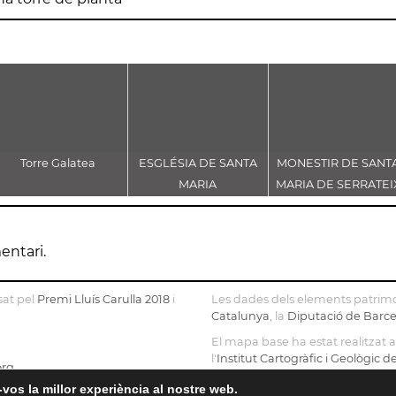
Torre Galatea
ESGLÉSIA DE SANTA
MONESTIR DE SANT
MARIA
MARIA DE SERRATEI
entari.
sat pel
Premi Lluís Carulla 2018
i
Les dades dels elements patrimo
Catalunya
, la
Diputació de Barc
El mapa base ha estat realitzat
l'
Institut Cartogràfic i Geològic 
org
OpenStreetMap
.
vos la millor experiència al nostre web.