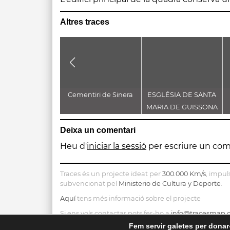
Altres traces
Cementiri de Sinera
ESGLÉSIA DE SANTA
MARIA DE GUISSONA
Deixa un comentari
Heu d'
iniciar la sessió
per escriure un com
Traces és un projecte ideat per
300.000 Km/s
, impul
subvencionat pel
Ministerio de Cultura y Deporte
.
Aquí
tens més informació sobre el projecte
Si ens vols contactar pots fer-ho a
info@tracesmap.
Fem servir galetes per donar-