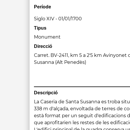
Període
Siglo XIV - 01/01/1700
Tipus
Monument
Direcció
Carret. BV-2411, km 5 a 2'5 km Avinyonet 
Susanna (Alt Penedès)
Descripció
La Caseria de Santa Susanna es troba si
quadrada amb coberta a dues vessants de
338 m d'alçada, envoltada de terres de co
murs de tancament. La resta de const
està format per un seguit d'edificacions
presenten diversos elements d'interès (bra
que aprofitarien les restes de les edificac
L'edifici principal de la quadra conserva u