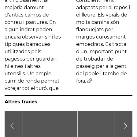
artificiosament, la
conscientment
majoria damunt
adaptats per al repòs i
d'antics camps de
el lleure. Els vorals de
conreu i pastures. En
molts camins són
algun indret poden
flanquejats per
encara observar-s'hi les
marges curosament
típiques barraques
empedrats. Es tracta
utilitzades pels
d'un important punt
pagesos per guardar-
de trobada i de
hi eines i altres
passeig per a la gent
utensilis. Un ample
del poble i també de
camí de ronda permet
fora.
vorejar tot el turó, que
Altres traces