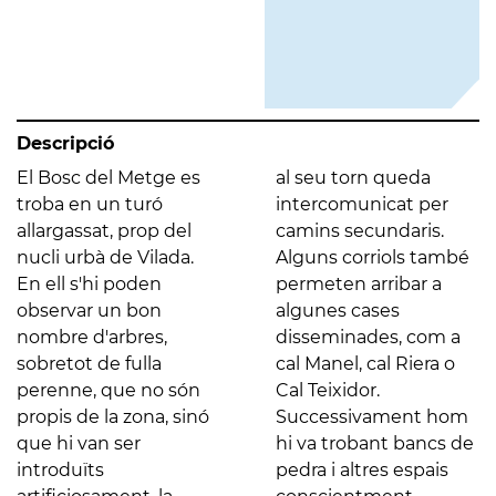
Descripció
El Bosc del Metge es
al seu torn queda
troba en un turó
intercomunicat per
allargassat, prop del
camins secundaris.
nucli urbà de Vilada.
Alguns corriols també
En ell s'hi poden
permeten arribar a
observar un bon
algunes cases
nombre d'arbres,
disseminades, com a
sobretot de fulla
cal Manel, cal Riera o
perenne, que no són
Cal Teixidor.
propis de la zona, sinó
Successivament hom
que hi van ser
hi va trobant bancs de
introduïts
pedra i altres espais