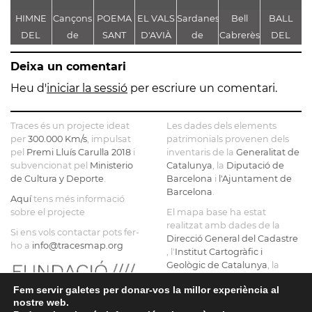
HIMNE
Cançons
POEMA
EL VALS
Sardanes
Bell
BALL
S
DEL
de
SANT
D'AVIÀ
de
Cabrerès
DEL
CASAL
Marcel·lí
FRANCESC
Jaume
DRAC
Po
Deixa un comentari
FAMILIAR
Monrós i
D'ASSÍS,
Pons i
DE
Oller
PASSAVA
Jufré
VALLIRAN
À
Heu d'
iniciar la sessió
per escriure un comentari.
Traces és un projecte ideat
Les dades dels elements
per
300.000 Km/s
, impulsat
patrimonials provenen dels
pel
Premi Lluís Carulla 2018
i
inventaris de la
Generalitat de
subvencionat pel
Ministerio
Catalunya
, la
Diputació de
de Cultura y Deporte
.
Barcelona
i
l'Ajuntament de
Barcelona
.
Aquí
tens més informació
sobre el projecte
El mapa base ha estat
realitzat amb dades de la
Si ens vols contactar pots fer-
Direcció General del Cadastre
ho a
info@tracesmap.org
, l'
Institut Cartogràfic i
Geològic de Catalunya
, la
Generalitat de Catalunya
i
Fem servir galetes per donar-vos la millor experiència al
OpenStreetMap
.
nostre web.