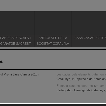
FÀBRICA DESCALS I
ANTIGA SEU DE LA
CASA CASACUBERT
GARATGE SACREST
SOCIETAT CORAL "LA
LLEBRE"
i.
pel
Premi Lluís Carulla 2018
i
Les dades dels elements patrimonial
Catalunya
, la
Diputació de Barcelon
El mapa base ha estat realitzat am
Cartogràfic i Geològic de Catalunya