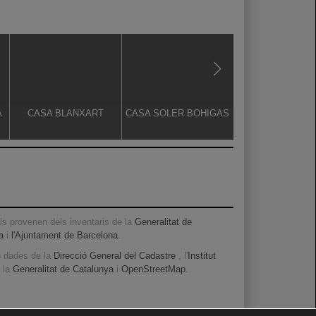
A
CASA BLANXART
CASA SOLER BOHIGAS
MAGATZEM NA
ARGEMÍ
s provenen dels inventaris de la
Generalitat de
a
i
l'Ajuntament de Barcelona
.
b dades de la
Direcció General del Cadastre
, l'
Institut
, la
Generalitat de Catalunya
i
OpenStreetMap
.