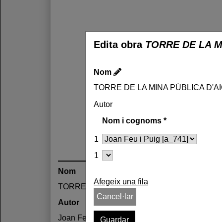
Edita obra
TORRE DE LA M
Nom
TORRE DE LA MINA PÚBLICA D'
Autor
Nom i cognoms
*
1
1
Nom
Afegeix una fila
TORRE DE LA MINA PÚBLICA D'AIGÜES
Cancel·lar
Autor
Joan Feu i Puig /