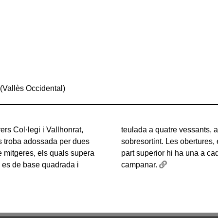
ccidental)
a (Vallès Occidental)
ers Col·legi i Vallhonrat,
sfera al vèrtex, i ràfec
 es troba adossada per dues
 són d'arc de mig punt; a la
e mitgeres, els quals supera
a, a la manera d'una torre-
, es de base quadrada i
campanar.
 i Vallhonrat, l'antiga torre
asses, són d'arc de mig punt;
ues de les seves cares a
a la part superior hi ha una
altura. L'element bastit amb
vessants, amb una esfera al