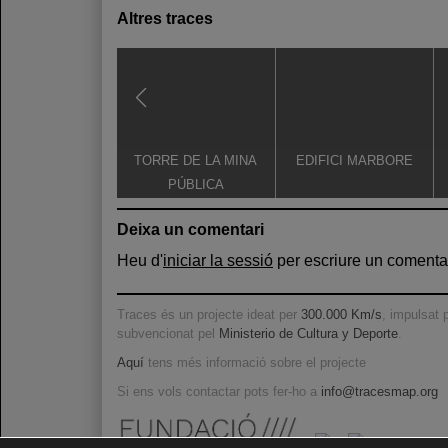
Altres traces
TORRE DE LA MINA
EDIFICI MARBORE
PÚBLICA
Deixa un comentari
Heu d'
iniciar la sessió
per escriure un comentar
Traces és un projecte ideat per
300.000 Km/s
, impulsat 
subvencionat pel
Ministerio de Cultura y Deporte
.
Aquí
tens més informació sobre el projecte
Si ens vols contactar pots fer-ho a
info@tracesmap.org