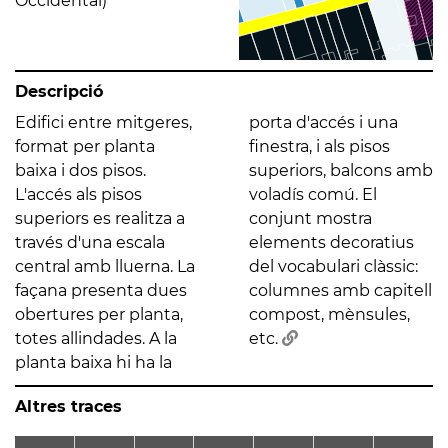
Occidental)
Descripció
Edifici entre mitgeres,
porta d'accés i una
format per planta
finestra, i als pisos
baixa i dos pisos.
superiors, balcons amb
L'accés als pisos
voladís comú. El
superiors es realitza a
conjunt mostra
través d'una escala
elements decoratius
central amb lluerna. La
del vocabulari clàssic:
façana presenta dues
columnes amb capitell
obertures per planta,
compost, mènsules,
totes allindades. A la
etc.
planta baixa hi ha la
Altres traces