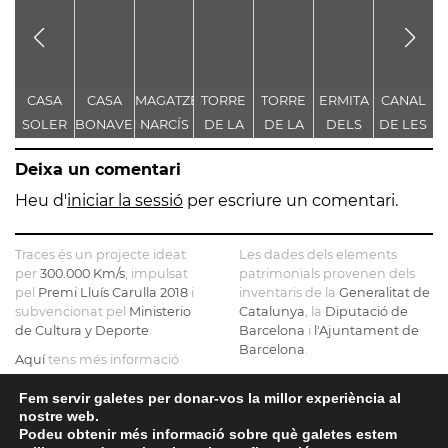
CASA
CASA
MAGATZEM
TORRE
TORRE
ERMITA
CANAL
F
SOLER
BONAVENTURA
NARCÍS
DE LA
DE LA
DELS
DE LES
BOHIGAS
MARCET
ARGEMÍ
MINA
MINA
SANTS
FÀBRIQUE
M
Deixa un comentari
PÚBLICA
PÚBLICA
METGES
- CANAL
(
D'AIGÜES
DE CAN
C
Heu d'
iniciar la sessió
per escriure un comentari.
BADIA
L
Traces és un projecte ideat
Les dades dels elements
C
per
300.000 Km/s
, impulsat
patrimonials provenen dels
pel
Premi Lluís Carulla 2018
i
inventaris de la
Generalitat de
subvencionat pel
Ministerio
Catalunya
, la
Diputació de
de Cultura y Deporte
.
Barcelona
i
l'Ajuntament de
Barcelona
.
Aquí
tens més informació
sobre el projecte
El mapa base ha estat
realitzat amb dades de la
Fem servir galetes per donar-vos la millor experiència al
Si ens vols contactar pots fer-
nostre web.
Direcció General del Cadastre
ho a
info@tracesmap.org
Podeu obtenir més informació sobre què galetes estem
, l'
Institut Cartogràfic i