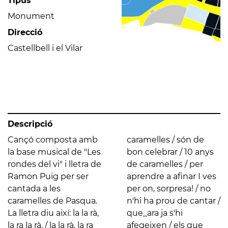
Tipus
Monument
Direcció
Castellbell i el Vilar
Descripció
Cançó composta amb
caramelles / són de
la base musical de "Les
bon celebrar / 10 anys
rondes del vi" i lletra de
de caramelles / per
Ramon Puig per ser
aprendre a afinar I ves
cantada a les
per on, sorpresa! / no
caramelles de Pasqua.
n'hi ha prou de cantar /
La lletra diu així: la la rà,
que_ara ja s'hi
la ra la rà, / la la rà, la ra
afegeixen / els que