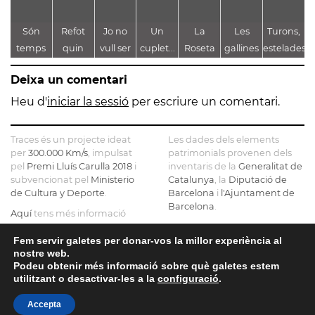
Són
Refot
Jo no
Un
La
Les
Turons,
temps
quin
vull ser
cuplet...
Roseta
gallines
estelades
moguts,
poble
espanyol
perquè
de
del corral
i vies
del
Deixa un comentari
són
aquí no
Gironella
ferrades
temps
hi ha un
o de
Heu d'
iniciar la sessió
per escriure un comentari.
estranys
pam de
com a
net
Castellbell
Traces és un projecte ideat
Les dades dels elements
fem
per
300.000 Km/s
, impulsat
patrimonials provenen dels
pel
Premi Lluís Carulla 2018
i
inventaris de la
borbons
Generalitat de
subvencionat pel
Ministerio
Catalunya
, la
Diputació de
a la
de Cultura y Deporte
.
Barcelona
i
l'Ajuntament de
graella
Barcelona
.
Aquí
tens més informació
sobre el projecte
El mapa base ha estat
realitzat amb dades de la
Fem servir galetes per donar-vos la millor experiència al
Si ens vols contactar pots fer-
nostre web.
Direcció General del Cadastre
ho a
info@tracesmap.org
Podeu obtenir més informació sobre què galetes estem
, l'
Institut Cartogràfic i
utilitzant o desactivar-les a la
configuració
.
Geològic de Catalunya
, la
Generalitat de Catalunya
i
Accepta
OpenStreetMap
.