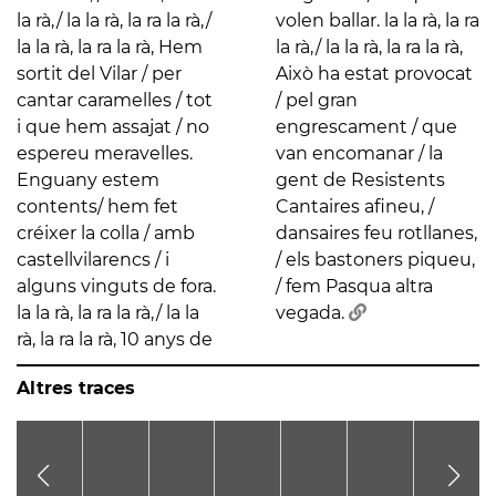
la rà,/ la la rà, la ra la rà,/
volen ballar. la la rà, la ra
la la rà, la ra la rà, Hem
la rà,/ la la rà, la ra la rà,
sortit del Vilar / per
Això ha estat provocat
cantar caramelles / tot
/ pel gran
i que hem assajat / no
engrescament / que
espereu meravelles.
van encomanar / la
Enguany estem
gent de Resistents
contents/ hem fet
Cantaires afineu, /
créixer la colla / amb
dansaires feu rotllanes,
castellvilarencs / i
/ els bastoners piqueu,
alguns vinguts de fora.
/ fem Pasqua altra
la la rà, la ra la rà,/ la la
vegada.
rà, la ra la rà, 10 anys de
Altres traces