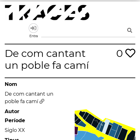
Skip
to
content
Traces
Un mapa de la memòria obert a tothom
Entra
De com cantant
0
un poble fa camí
Nom
De com cantant un
poble fa camí
Autor
Període
Siglo XX