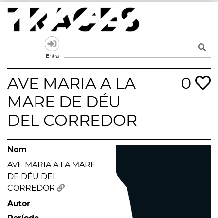
Skip
to
content
Traces
Un mapa de la memòria obert a tothom
Entra
AVE MARIA A LA
0
MARE DE DÉU
DEL CORREDOR
Nom
AVE MARIA A LA MARE
DE DÉU DEL
CORREDOR
Autor
Període