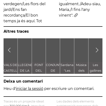
verdegen/Les flors del
igualment./Adeu-siau,
jardí/Ens fan
Maria,/I fins l'any
recordança/El bon
vinent".
temps ja és aquí. Tot
Altres traces
VALS DE
LLEGENDA
FONT
CONJUNT
Sardana
Música
Les
Q
CASTELLET
DE LA
DEL
DE
"Les
dels
gallines
TROBALLA
CUNILL
LLEGENDES
puntaires
Pastorets
del corral
ai
Deixa un comentari
DE LA
VINCULADES
d'Arenys
MARE
AL CAMÍ
de
Heu d'
iniciar la sessió
per escriure un comentari.
DE DÉU
RAL
Munt"
DE
Traces és un projecte ideat
Les dades dels elements
CASTELLET
per
300.000 Km/s
, impulsat
patrimonials provenen dels