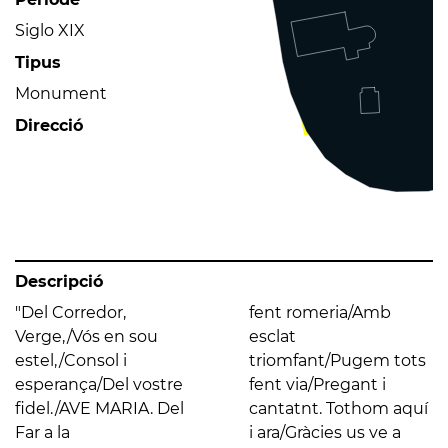
Siglo XIX
Tipus
Monument
Direcció
Descripció
"Del Corredor,
fent romeria/Amb
Verge,/Vós en sou
esclat
estel,/Consol i
triomfant/Pugem tots
esperança/Del vostre
fent via/Pregant i
fidel./AVE MARIA. Del
cantatnt. Tothom aquí
Far a la
i ara/Gràcies us ve a