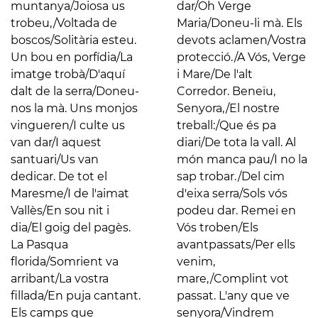
muntanya/Joiosa us
dar/Oh Verge
trobeu,/Voltada de
Maria/Doneu-li mà. Els
boscos/Solitària esteu.
devots aclamen/Vostra
Un bou en porfídia/La
protecció./A Vós, Verge
imatge trobà/D'aquí
i Mare/De l'alt
dalt de la serra/Doneu-
Corredor. Beneïu,
nos la mà. Uns monjos
Senyora,/El nostre
vingueren/I culte us
treball:/Que és pa
van dar/I aquest
diari/De tota la vall. Al
santuari/Us van
món manca pau/I no la
dedicar. De tot el
sap trobar./Del cim
Maresme/I de l'aimat
d'eixa serra/Sols vós
Vallès/En sou nit i
podeu dar. Remei en
dia/El goig del pagès.
Vós troben/Els
La Pasqua
avantpassats/Per ells
florida/Somrient va
venim,
arribant/La vostra
mare,/Complint vot
fillada/En puja cantant.
passat. L'any que ve
Els camps que
senyora/Vindrem