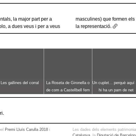
ntals, la major part per a
monis, àngels i pastors de
olo, a dues veus i per a veus
la representació.
Les gallines del corral
La Roseta de Gironella o
Un cuplet... perquè aquí
de com a Castellbell fem
hi ha un pam de net
borbons a la graella
i.
pel
Premi Lluís Carulla 2018
i
Les dades dels elements patrimonial
Catalunya
, la
Diputació de Barcelon