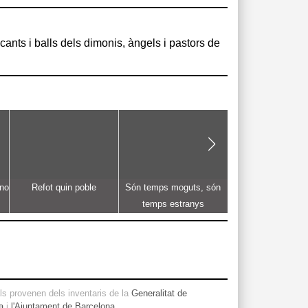
 no
Refot quin poble
Són temps moguts, són
Del verd al gris, i 
temps estranys
que t'he vist
s provenen dels inventaris de la
Generalitat de
a
i
l'Ajuntament de Barcelona
.