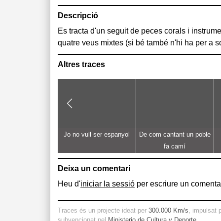
Descripció
Es tracta d'un seguit de peces corals i instrume
masculines) que formen els cants i balls dels di
quatre veus mixtes (si bé també n'hi ha per a s
Altres traces
Jo no vull ser espanyol
De com cantant un poble
fa camí
Deixa un comentari
Heu d'
iniciar la sessió
per escriure un comentar
Traces és un projecte ideat per
300.000 Km/s
, impulsat 
subvencionat pel
Ministerio de Cultura y Deporte
.