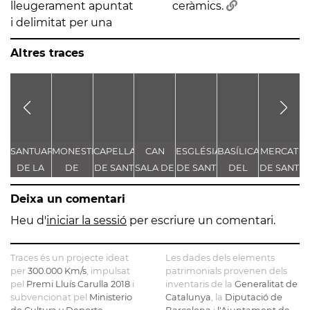
lleugerament apuntat
ceràmics.
i delimitat per una
Altres traces
SANTUARI
MONESTIR
CAPELLA
CAN
ESGLÉSIA
BASÍLICA
MERCAT
DE LA
DE
DE SANT
SALA DE
DE SANT
DEL
DE SANT
D
MARE
SANTA
SEBASTIÀ
DALT
ESTEVE
SANT
ANTONI
Deixa un comentari
DE DÉU
MARIA
ESPERIT
DE
DE
Heu d'
iniciar la sessió
per escriure un comentari.
LORETO
MONTSERRAT
Traces és un projecte ideat
Les dades dels elements
per
300.000 Km/s
, impulsat
patrimonials provenen dels
pel
Premi Lluís Carulla 2018
i
inventaris de la
Generalitat de
subvencionat pel
Ministerio
Catalunya
, la
Diputació de