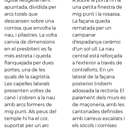
ogival lleugerament
A sobre la porta hi ha
apuntada, dividida per
una petita finestra de
arcs torals que
mig punt i la rosassa.
descansen sobre una
La façana queda
cornisa, que envolta la
rematada per un
nau, i pilastres. La volta
campanar
canvia de dimensions
d'espadanya ceràmic
en el presbiteri: es fa
d'un sol ull. La nau
més estreta i queda
central està reforçada
flanquejada per dues
a l'exterior a través de
portes, una de les
contraforts. En un
quals de la sagristia.
lateral de la façana
Les capelles laterals
posterior trobem
presenten voltes de
adossada la rectoria. El
canó i s'obren a la nau
parament dels murs és
amb arcs formers de
de maçoneria, amb les
mig punt. Als peus del
cantonades definides
temple hi ha el cor,
amb carreus escairats i
suportat per un arc
els sòcols i cornises