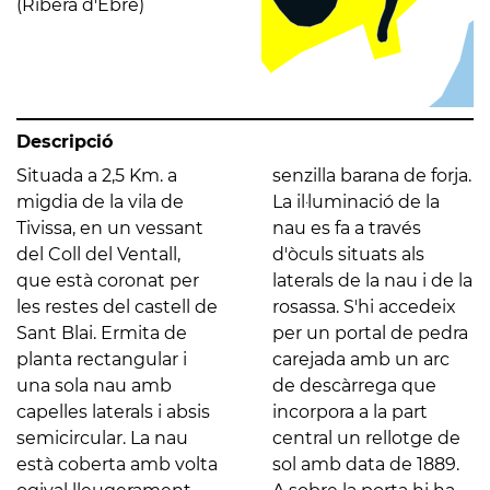
(Ribera d'Ebre)
Descripció
Situada a 2,5 Km. a
senzilla barana de forja.
migdia de la vila de
La il·luminació de la
Tivissa, en un vessant
nau es fa a través
del Coll del Ventall,
d'òculs situats als
que està coronat per
laterals de la nau i de la
les restes del castell de
rosassa. S'hi accedeix
Sant Blai. Ermita de
per un portal de pedra
planta rectangular i
carejada amb un arc
una sola nau amb
de descàrrega que
capelles laterals i absis
incorpora a la part
semicircular. La nau
central un rellotge de
està coberta amb volta
sol amb data de 1889.