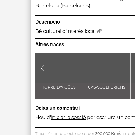
Barcelona (Barcelonès)
Descripció
Bé cultural d'interès local
Altres traces
TORRE D'AIGÜES
CASA GOLFERICHS
Deixa un comentari
Heu d'
iniciar la sessió
per escriure un com
Traces és un projecte ideat per
300.000 Km/s
, impul