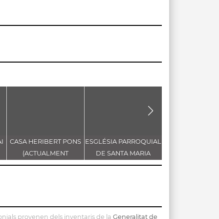
I
CASA HERIBERT PONS
ESGLÉSIA PARROQUIAL
ERMITA DE S
(ACTUALMENT
DE SANTA MARIA
SALVADOR
CONSELLERIA
ASSUMPTA
D'ECONOMIA I
FINANCES)
nials provenen dels inventaris de la
Generalitat de