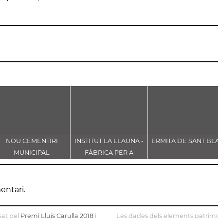
NOU CEMENTIRI
INSTITUT LA LLAUNA -
ERMITA DE SANT BLA
MUNICIPAL
FÀBRICA PER A
D'IGUALADA
GOTTARDO DE
ANDREIS
entari.
sat pel
Premi Lluís Carulla 2018
i
Les dades dels elements patrimo