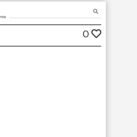
ntra
0