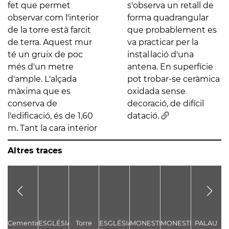
fet que permet
s'observa un retall de
observar com l'interior
forma quadrangular
de la torre està farcit
que probablement es
de terra. Aquest mur
va practicar per la
té un gruix de poc
instal·lació d'una
més d'un metre
antena. En superfície
d'ample. L'alçada
pot trobar-se ceràmica
màxima que es
oxidada sense
conserva de
decoració, de difícil
l'edificació, és de 1,60
datació.
m. Tant la cara interior
Altres traces
Cementiri
ESGLÉSIA
Torre
ESGLÉSIA
MONESTIR
MONESTIR
PALAU
E