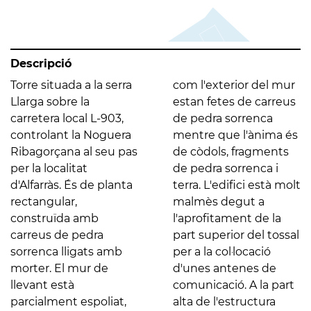
Descripció
Torre situada a la serra
com l'exterior del mur
Llarga sobre la
estan fetes de carreus
carretera local L-903,
de pedra sorrenca
controlant la Noguera
mentre que l'ànima és
Ribagorçana al seu pas
de còdols, fragments
per la localitat
de pedra sorrenca i
d'Alfarràs. És de planta
terra. L'edifici està molt
rectangular,
malmès degut a
construïda amb
l'aprofitament de la
carreus de pedra
part superior del tossal
sorrenca lligats amb
per a la col·locació
morter. El mur de
d'unes antenes de
llevant està
comunicació. A la part
parcialment espoliat,
alta de l'estructura