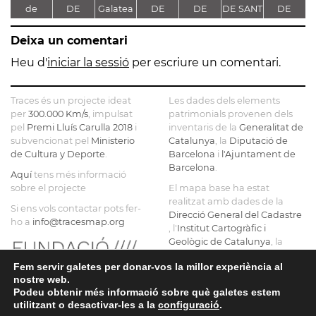
de
DE
Galatea
DE
DE
DE SANT
DE
Sinera
SANTA
SANTA
SANTA
ESTEVE
FLUVIÀ
Deixa un comentari
MARIA
MARIA
MARIA
DE
DE
Heu d'
iniciar la sessió
per escriure un comentari.
GUISSONA
SERRATEIX
Traces és un projecte ideat
Les dades dels elements
per
300.000 Km/s
, impulsat
patrimonials provenen dels
pel
Premi Lluís Carulla 2018
i
inventaris de la
Generalitat de
subvencionat pel
Ministerio
Catalunya
, la
Diputació de
de Cultura y Deporte
.
Barcelona
i
l'Ajuntament de
Barcelona
.
Aquí
tens més informació
sobre el projecte
El mapa base ha estat
realitzat amb dades de la
Si ens vols contactar pots fer-
Direcció General del Cadastre
ho a
info@tracesmap.org
, l'
Institut Cartogràfic i
Geològic de Catalunya
, la
Generalitat de Catalunya
i
Fem servir galetes per donar-vos la millor experiència al
OpenStreetMap
.
nostre web.
Podeu obtenir més informació sobre què galetes estem
utilitzant o desactivar-les a la
configuració
.