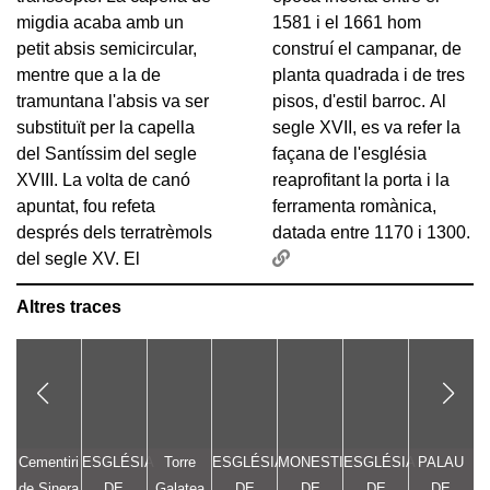
migdia acaba amb un
1581 i el 1661 hom
petit absis semicircular,
construí el campanar, de
mentre que a la de
planta quadrada i de tres
tramuntana l'absis va ser
pisos, d'estil barroc. Al
substituït per la capella
segle XVII, es va refer la
del Santíssim del segle
façana de l'església
XVIII. La volta de canó
reaprofitant la porta i la
apuntat, fou refeta
ferramenta romànica,
després dels terratrèmols
datada entre 1170 i 1300.
del segle XV. El
Altres traces
Cementiri
ESGLÉSIA
Torre
ESGLÉSIA
MONESTIR
ESGLÉSIA
PALAU
E
de Sinera
DE
Galatea
DE
DE
DE
DE
D