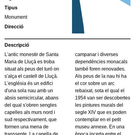
Tipus
Monument
Direcció
Descripció
L'antic monestir de Santa
campanar i diverses
Maria de Lluçà es troba
dependències monacals
situat als peus del turó on
també foren renovades.
s'alça el castell de Lluçà.
Als peus de la nau hi ha
L'església és un edifici
el cor sobre un arc
d'una sola nau amb un
rebaixat, sota el qual el
absis semicircular, abans
1954 van ser descobertes
del qual s'obren sengles
les pintures murals del
capelles als murs nord i
segle XIV que es poden
sud respectivament, que
contemplar en el petit
formen una mena de
museu annexe. En una
transsepte. La capella de
època incerta entre el