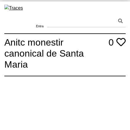
Skip
to
Traces
Un mapa de la memòria obert a tothom
content
Entra
Anitc monestir
0
canonical de Santa
Maria