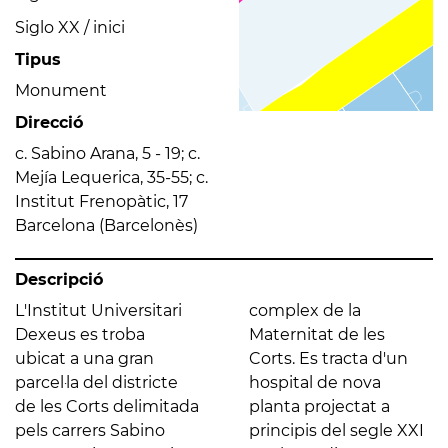
Siglo XX / inici
Tipus
Monument
Direcció
c. Sabino Arana, 5 - 19; c.
Mejía Lequerica, 35-55; c.
Institut Frenopàtic, 17
Barcelona (Barcelonès)
Descripció
L'Institut Universitari
complex de la
Dexeus es troba
Maternitat de les
ubicat a una gran
Corts. Es tracta d'un
parcel·la del districte
hospital de nova
de les Corts delimitada
planta projectat a
pels carrers Sabino
principis del segle XXI