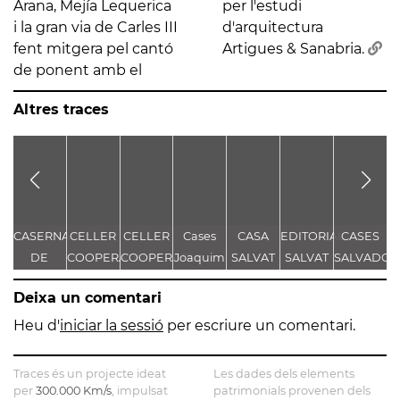
Arana, Mejía Lequerica
per l'estudi
i la gran via de Carles III
d'arquitectura
fent mitgera pel cantó
Artigues & Sanabria.
de ponent amb el
Altres traces
CASERNA
CELLER
CELLER
Cases
CASA
EDITORIAL
CASES
Q
DE
COOPERATIU
COOPERATIU
Joaquim
SALVAT
SALVAT
SALVADOR
BOMBERS
i Antoni
ANDREU
Deixa un comentari
DEL
Marfà
POBLE
Heu d'
iniciar la sessió
per escriure un comentari.
SEC
Traces és un projecte ideat
Les dades dels elements
per
300.000 Km/s
, impulsat
patrimonials provenen dels