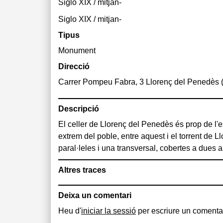
Siglo XIX / mitjan-
Siglo XIX / mitjan-
Tipus
Monument
Direcció
Carrer Pompeu Fabra, 3 Llorenç del Penedès 
Descripció
El celler de Llorenç del Penedès és prop de l'e
pedra amb el maó vist. Les dues naus paral·lele
extrem del poble, entre aquest i el torrent de 
paral·leles i una transversal, cobertes a dues 
Altres traces
Deixa un comentari
Heu d'
iniciar la sessió
per escriure un comentar