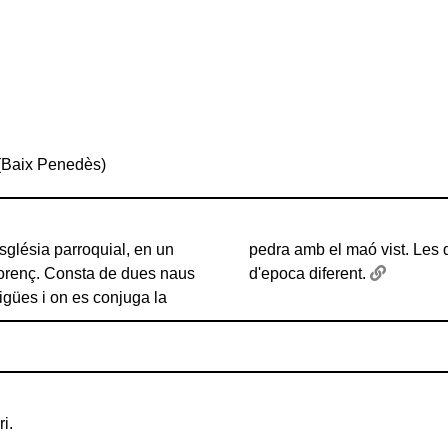
(Baix Penedès)
sglésia parroquial, en un
s tot i que idèntiques són
Llorenç. Consta de dues naus
d'epoca diferent.
aigües i on es conjuga la
i.