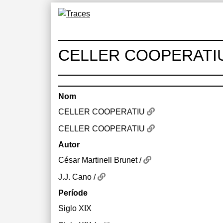
Skip
to
Traces
Un mapa de la memòria obert a tothom
content
CELLER COOPERATI
Nom
CELLER COOPERATIU
CELLER COOPERATIU
Autor
César Martinell Brunet /
J.J. Cano /
Període
Siglo XIX