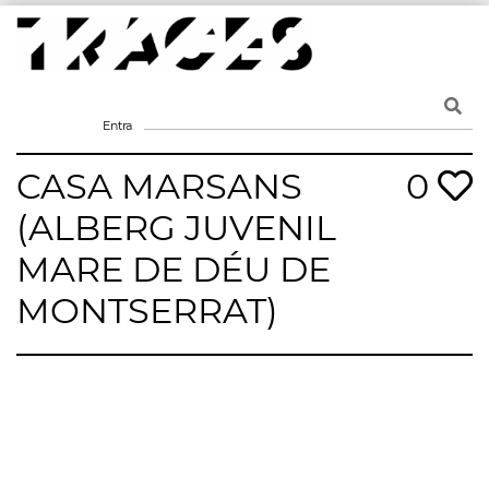
Skip
to
content
Traces
Un mapa de la memòria obert a tothom
Entra
CASA MARSANS
0
(ALBERG JUVENIL
MARE DE DÉU DE
MONTSERRAT)