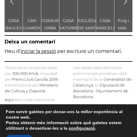
CASA
CAN
CONJUNT
CASA
ESGLÉSIA
CASA
Puig i
C
BAULÉS
GUARDIOLA
URBÀ
SATORRES
DE SANT
MARCELINO
Valls -
DE
JOAN
LUIS
Casa
Deixa un comentari
L'HOSPITAL
ORIOL
Rafael
D
PSIQUIATRIC
Puig i
D
Heu d'
iniciar la sessió
per escriure un comentari.
Valls
Traces és un projecte ideat
Les dades dels elements
per
300.000 Km/s
, impulsat
patrimonials provenen dels
pel
Premi Lluís Carulla 2018
i
inventaris de la
Generalitat de
subvencionat pel
Ministerio
Catalunya
, la
Diputació de
de Cultura y Deporte
.
Barcelona
i
l'Ajuntament de
Barcelona
.
Aquí
tens més informació
sobre el projecte
El mapa base ha estat
realitzat amb dades de la
Fem servir galetes per donar-vos la millor experiència al
Si ens vols contactar pots fer-
nostre web.
Direcció General del Cadastre
ho a
info@tracesmap.org
Podeu obtenir més informació sobre què galetes estem
, l'
Institut Cartogràfic i
utilitzant o desactivar-les a la
configuració
.
Geològic de Catalunya
, la
Generalitat de Catalunya
i