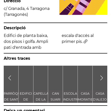
Direcció
c/ Granada, 4 Tarragona
(Tarragonès)
Descripció
Edifici de planta baixa,
escala d'accés al
dos pisos i golfa. Ampli
primer pis.
pati d'entrada amb
Altres traces
PARRÒQUIA
EDIFICI
CAPELLA
CAN
ESCOLA
CASA
CASA
DE SANT
DE
DE LA
SUARI
INDUSTRIAL
MORATIEL
D'ALEJO
D
PAU
VIDRE
MARE
DE LA
- OBRA
- CASA
MAS
Deixa un comentari