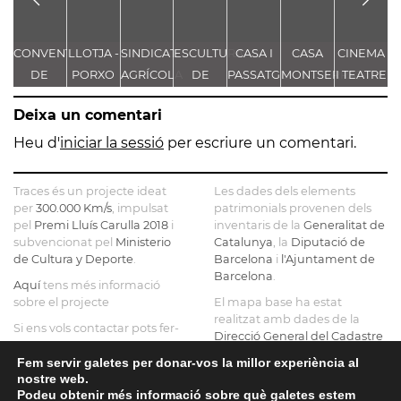
CONVENT
LLOTJA -
SINDICAT
ESCULTURA
CASA I
CASA
CINEMA
DE
PORXO
AGRÍCOLA
DE
PASSATGE
MONTSERRAT
I TEATRE
VALLDONZELLA
DEL
MERCURI
BERNARDÍ
ENRICH
TÍVOLI
F
Deixa un comentari
BLAT
MARTORELL
Heu d'
iniciar la sessió
per escriure un comentari.
Traces és un projecte ideat
Les dades dels elements
per
300.000 Km/s
, impulsat
patrimonials provenen dels
pel
Premi Lluís Carulla 2018
i
inventaris de la
Generalitat de
subvencionat pel
Ministerio
Catalunya
, la
Diputació de
de Cultura y Deporte
.
Barcelona
i
l'Ajuntament de
Barcelona
.
Aquí
tens més informació
sobre el projecte
El mapa base ha estat
realitzat amb dades de la
Si ens vols contactar pots fer-
Direcció General del Cadastre
ho a
info@tracesmap.org
, l'
Institut Cartogràfic i
Fem servir galetes per donar-vos la millor experiència al
Geològic de Catalunya
, la
nostre web.
Generalitat de Catalunya
i
Podeu obtenir més informació sobre què galetes estem