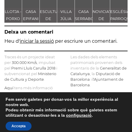
LLOTJA -
CASA
ESCULTURA
VILLA
CASA
NOVICIAT
ESGLÉSIA
PORXO
EPIFANI
DE
JÚLIA
SERRABOU
DE
PARROQUI
c
DEL
DE
MERCURI
NOSTRA
DE
Deixa un comentari
BLAT
FORTUNY
SENYORA
SANTA
B
DE LA
MARIA
Heu d'
iniciar la sessió
per escriure un comentari.
CONSOLACIÓ
Traces és un projecte ideat
Les dades dels elements
per
300.000 Km/s
, impulsat
patrimonials provenen dels
pel
Premi Lluís Carulla 2018
i
inventaris de la
Generalitat de
subvencionat pel
Ministerio
Catalunya
, la
Diputació de
de Cultura y Deporte
.
Barcelona
i
l'Ajuntament de
Barcelona
.
Aquí
tens més informació
sobre el projecte
El mapa base ha estat
realitzat amb dades de la
Fem servir galetes per donar-vos la millor experiència al
Si ens vols contactar pots fer-
nostre web.
Direcció General del Cadastre
ho a
info@tracesmap.org
Podeu obtenir més informació sobre què galetes estem
, l'
Institut Cartogràfic i
utilitzant o desactivar-les a la
configuració
.
Geològic de Catalunya
, la
Generalitat de Catalunya
i
Accepta
OpenStreetMap
.