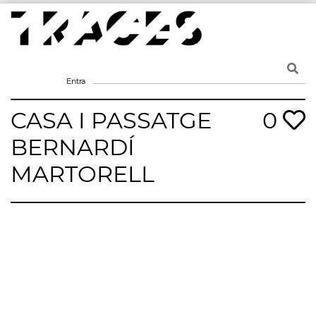
Skip
to
content
Traces
Un mapa de la memòria obert a tothom
Entra
CASA I PASSATGE
0
BERNARDÍ
MARTORELL