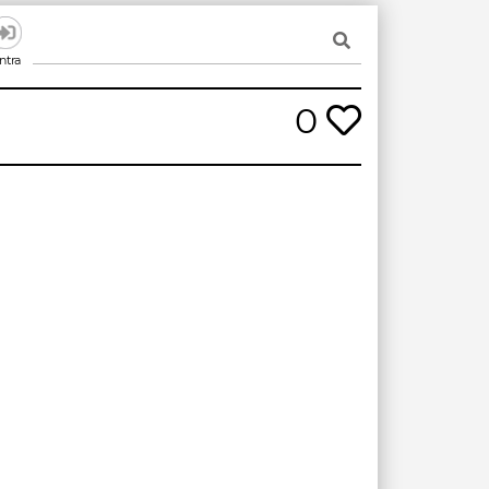
ntra
0