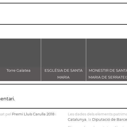
Torre Galatea
ESGLÉSIA DE SANTA
MONESTIR DE SANT
MARIA
MARIA DE SERRATEI
entari.
sat pel
Premi Lluís Carulla 2018
i
Les dades dels elements patrimo
Catalunya
, la
Diputació de Barc