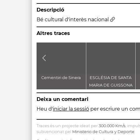
Descripció
Bé cultural d'interès nacional
Altres traces
Cementiri de Sinera
ESGLÉSIA DE SANTA
MARIA DE GUISSONA
Deixa un comentari
Heu d'
iniciar la sessió
per escriure un com
Traces és un projecte ideat per
300.000 Km/s
, impul
subvencionat pel
Ministerio de Cultura y Deporte
.