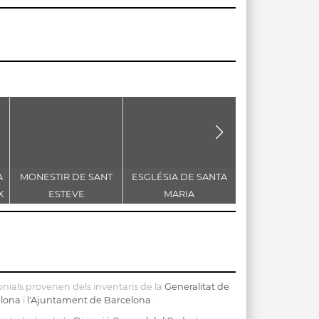
A
MONESTIR DE SANT
ESGLÉSIA DE SANTA
ESGLÉSIA DE 
X
ESTEVE
MARIA
JAUME
nials provenen dels inventaris de la
Generalitat de
elona
i
l'Ajuntament de Barcelona
.