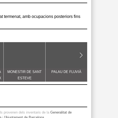
A
MONESTIR DE SANT
PALAU DE FLUVIÀ
ESGLÉSIA DE S
X
ESTEVE
MARIA
s provenen dels inventaris de la
Generalitat de
a
i
l'Ajuntament de Barcelona
.