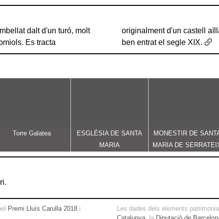
bellat dalt d'un turó, molt
 ocupacions posteriors fins
omiols. Es tracta
ben entrat el segle XIX.
Torre Galatea
ESGLÉSIA DE SANTA
MONESTIR DE SANT
MARIA
MARIA DE SERRATEI
i.
pel
Premi Lluís Carulla 2018
i
Les dades dels elements patrimonial
Catalunya
, la
Diputació de Barcelon