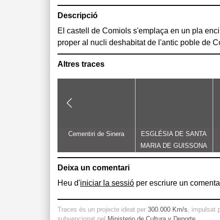
Descripció
El castell de Comiols s'emplaça en un pla encim
originalment d'un castell aïllat termenat, amb
proper al nucli deshabitat de l'antic poble de C
Altres traces
Cementiri de Sinera
ESGLÉSIA DE SANTA
MARIA DE GUISSONA
Deixa un comentari
Heu d'
iniciar la sessió
per escriure un comentar
Traces és un projecte ideat per
300.000 Km/s
, impulsat 
subvencionat pel
Ministerio de Cultura y Deporte
.