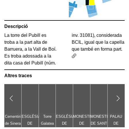
Descripció
La torre del Pubill es
inv. 31081), considerada
troba a la part alta de
BCIL, igual que la capella
Barruera, a la Vall de Boí.
que també en forma part.
Es troba adossada a la
dita casa del Pubill (núm.
Altres traces
Cementiri
ESGLÉSIA
Torre
ESGLÉSIA
MONESTIR
MONESTIR
PALAU
E
de Sinera
DE
Galatea
DE
DE
DE SANT
DE