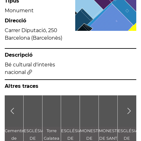
Tipus
Monument
Direcció
Carrer Diputació, 250
Barcelona (Barcelonès)
Descripció
Bé cultural d'interès
nacional
Altres traces
Cementiri
ESGLÉSIA
Torre
ESGLÉSIA
MONESTIR
MONESTIR
ESGLÉSIA
E
de
DE
Galatea
DE
DE
DE SANT
DE
D