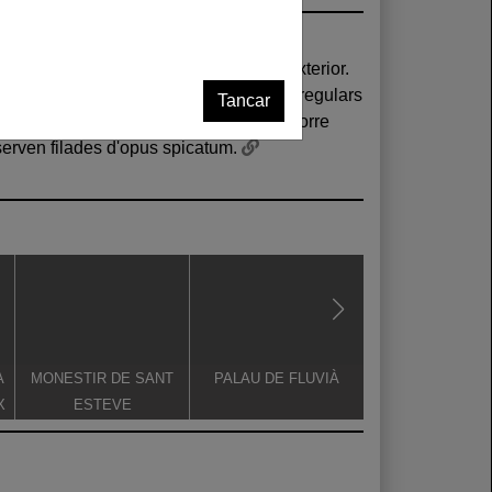
Tancar
observen filades d'opus spicatum.
A
MONESTIR DE SANT
PALAU DE FLUVIÀ
ESGLÉSIA DE S
X
ESTEVE
MARIA