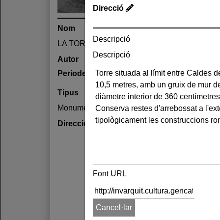
Direcció
Nom
Descripció
LA TORRE ROJA
Descripció
Autor
Període
Tipus
Monument
Direcció
Font URL
Cancel·lar