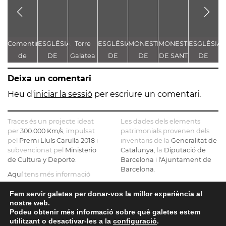
Cementiri
ESGLÉSIA
Torre
ESGLÉSIA
MONESTIR
MONESTIR
ESGLÉSIA
E
de
DE
Galatea
DE
DE
DE SANT
DE
D
Sinera
SANTA
SANTA
SANTA
ESTEVE
SANTA
Deixa un comentari
MARIA
MARIA
MARIA
MARIA
DE
DE
Heu d'
iniciar la sessió
per escriure un comentari.
GUISSONA
SERRATEIX
Traces és un projecte ideat
Les dades dels elements
per
300.000 Km/s
, impulsat
patrimonials provenen dels
pel
Premi Lluís Carulla 2018
i
inventaris de la
Generalitat de
subvencionat pel
Ministerio
Catalunya
, la
Diputació de
de Cultura y Deporte
.
Barcelona
i
l'Ajuntament de
Barcelona
.
Aquí
tens més informació
sobre el projecte
El mapa base ha estat
realitzat amb dades de la
Fem servir galetes per donar-vos la millor experiència al
Si ens vols contactar pots fer-
nostre web.
Direcció General del Cadastre
ho a
info@tracesmap.org
Podeu obtenir més informació sobre què galetes estem
, l'
Institut Cartogràfic i
utilitzant o desactivar-les a la
configuració
.
Geològic de Catalunya
, la