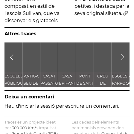
composat en estil de
petites, i destaca per la
l'escola Sullivan, que va
seva original silueta.
dissenyar els gratacels
Altres traces
ESCOLES
ANTIGA
CASA I
CASA
PONT
CREU
ESGLÉSIA
PÚBLIQUES
SEU DE
PASSATGE
EPIFANI
DE SANT
DE
PARROQUI
L
VENTURA
LA
BERNARDÍ
DE
PERE
TERME 1
DE
Deixa un comentari
GASSOL
SOCIETAT
MARTORELL
FORTUNY
SANTA
-
CORAL
MARIA
Heu d'
iniciar la sessió
per escriure un comentari.
ESCOLES
"LA
VELLES
LLEBRE"
Traces és un projecte ideat
Les dades dels elements
per
300.000 Km/s
, impulsat
patrimonials provenen dels
pel
Premi Lluís Carulla 2018
i
inventaris de la
Generalitat de