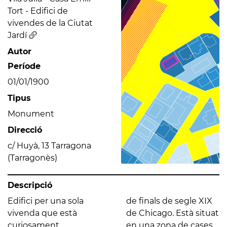
Tort - Edifici de
vivendes de la Ciutat
Jardí
Autor
Període
01/01/1900
Tipus
Monument
Direcció
c/ Huyà, 13 Tarragona
(Tarragonès)
Descripció
Edifici per una sola
de finals de segle XIX
vivenda que està
de Chicago. Està situat
curiosament
en una zona de cases