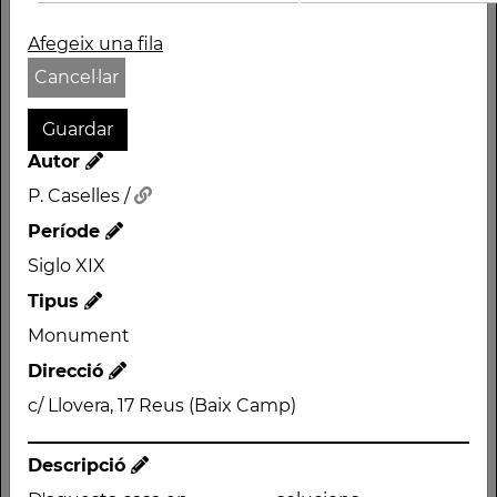
Afegeix una fila
Cancel·lar
Autor
Nom
P. Caselles /
EDIFICI AL CARRER
Període
LLOVERA, 17 - CASA
Siglo XIX
QUEROL
Tipus
Autor
Monument
P. Caselles /
Direcció
Període
c/ Llovera, 17 Reus (Baix Camp)
Siglo XIX
Tipus
Descripció
Monument