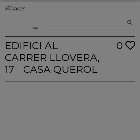
Skip
to
Traces
Un mapa de la memòria obert a tothom
content
Entra
EDIFICI AL
0
CARRER LLOVERA,
17 - CASA QUEROL