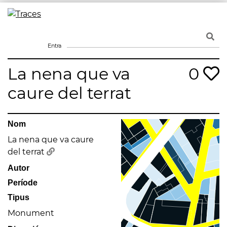
Skip
to
Traces
Un mapa de la memòria obert a tothom
content
Entra
La nena que va
0
caure del terrat
Nom
La nena que va caure
del terrat
Autor
Període
Tipus
Monument