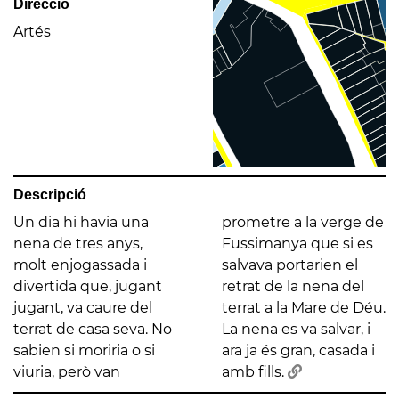
Direcció
Artés
Descripció
Un dia hi havia una
prometre a la verge de
nena de tres anys,
Fussimanya que si es
molt enjogassada i
salvava portarien el
divertida que, jugant
retrat de la nena del
jugant, va caure del
terrat a la Mare de Déu.
terrat de casa seva. No
La nena es va salvar, i
sabien si moriria o si
ara ja és gran, casada i
viuria, però van
amb fills.