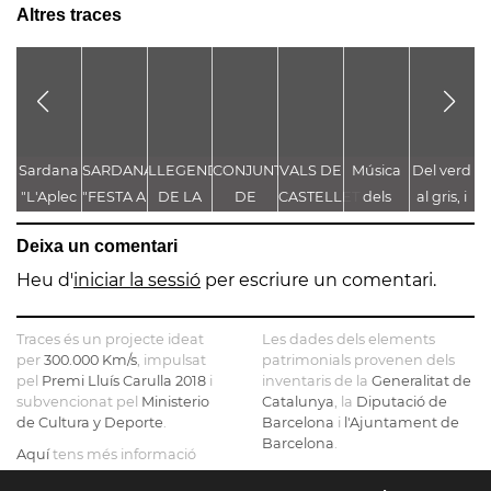
Altres traces
Sardana
SARDANA
LLEGENDA
CONJUNT
VALS DE
Música
Del verd
"L'Aplec
"FESTA A
DE LA
DE
CASTELLET
dels
al gris, i
c
d'Artés"
CASTELLET"
TROBALLA
LLEGENDES
Pastorets
repassa
p
Deixa un comentari
DE LA
VINCULADES
que t'he
a
MARE
AL CAMÍ
vist
h
Heu d'
iniciar la sessió
per escriure un comentari.
DE DÉU
RAL
p
DE
Traces és un projecte ideat
Les dades dels elements
CASTELLET
per
300.000 Km/s
, impulsat
patrimonials provenen dels
pel
Premi Lluís Carulla 2018
i
inventaris de la
Generalitat de
subvencionat pel
Ministerio
Catalunya
, la
Diputació de
de Cultura y Deporte
.
Barcelona
i
l'Ajuntament de
Barcelona
.
Aquí
tens més informació
sobre el projecte
El mapa base ha estat