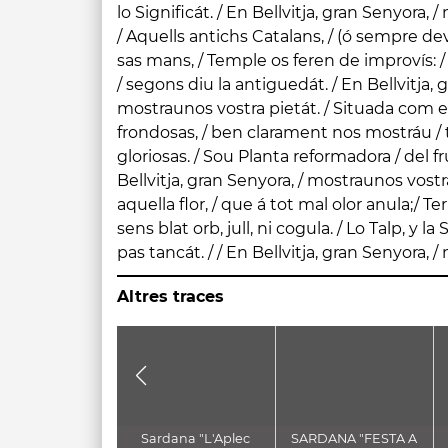
lo Significát. / En Bellvitja, gran Senyora, 
dels Homens Protectora: / En Bellvitja, g
/ Aquells antichs Catalans, / (ó sempre dev
vostra pietát. v. Ora pro nobis Sancta D
sas mans, / Temple os feren de improvís: / 
efficiamur promissionibus Christi. OREM
/ segons diu la antiguedát. / En Bellvitja, 
tuos, quaesumus, Domine Deus, pepetua me
mostraunos vostra pietát. / Situada com estáu / entre Arboledas
sanitate gaudere ; gloriosa Beatae semper Virginis intercessione, á
frondosas, / ben clarament nos mostráu /
praesenti liberari tristitia, aeterna perflui l
gloriosas. / Sou Planta reformadora / del fruyt del ARbre vedát. / En
Omnipotens Deus, Populum tuum in necessitate clamantem, sed
Bellvitja, gran Senyora, / mostraunos vostr
propter gloriam Nominis tui tribulatis s
aquella flor, / que á tot mal olor anula;/ Te
Christum Dominum nostrum. Amen Bar
sens blat orb, jull, ni cogula. / Lo Talp, y la
pas tancát. / / En Bellvitja, gran Senyora, 
Altres traces
Sardana "L'Aplec
SARDANA "FESTA A