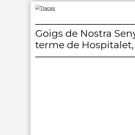
Skip
to
Traces
Un mapa de la memòria obert a tothom
content
Goigs de Nostra Seny
terme de Hospitalet,