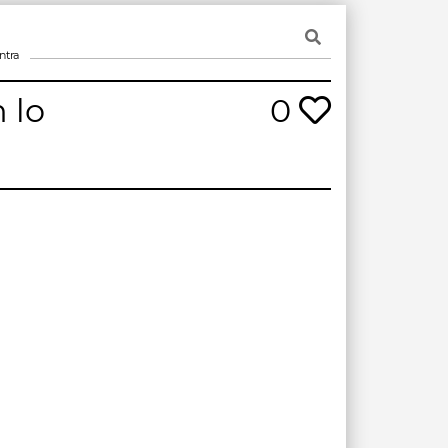
ntra
 lo
0