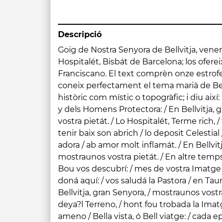
Descripció
Goig de Nostra Senyora de Bellvitja, vene
/ Qual podrá ser lo Pagés,/ que á Vos no sia
Hospitalét, Bisbát de Barcelona; los ofere
notori li es, / que lo Fruyt de Vos ve tot? / 
Franciscano. El text comprèn onze estrofes
plu en temps de sequedát. / En Bellvi
coneix perfectament el tema marià de Bel
mostraunos vostra pietát. / Barcelona pe
històric com místic o topogràfic; i diu ai
Vos, Reyna pia, / lo carrer del Hospitál / h
y dels Homens Protectora: / En Bellvitja, 
puix sent Vos la Intercessora, / de pest
vostra pietát. / Lo Hospitalét, Terme rich, / 
Bellvitja, gran Senyora, / mostraunos vos
tenir baix son abrich / lo deposit Celestia
vingueren ploránt / á Bellvitja en cas sab
adora / ab amor molt inflamát. / En Bellvit
cantánt / ab lo favor, y salút: / bon despaig logr
mostraunos vostra pietát. / En altre temps
ve ab fé, y humilitat. / / En Bellvitja, gr
Bou vos descubrí: / mes de vostra Imatge 
vostra pietát. / En professó de Prgarias
doná aquí: / vos saludá la Pastora / en Taur
seguent. Lo Hospitalét, y Marina / á vostra
Bellvitja, gran Senyora, / mostraunos vostra
demanám, Reyna divina, perdó de nostres pe
deya?l Terreno, / hont fou trobada la Imatge
Protectora / en nostra necesitát / / En Bellv
ameno / Bella vista, ó Bell viatge: / cada ep
mostraunos vostra pietát. / TORNADA. Ma