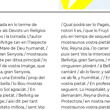
rada en lo terme de
 devót; / quant molt
ix als Devots un Religios
Per ser Vos mereixedroa, /
 i la tornada. L?autor
tja, gran Senyora, /
lvitge tan en l?aspecte
r tot mal / remey te en
xí: Mare de Deu humanát, /
o canta ab la Espasería; /
gran Senyora, / mostrauos
a se han preservát. / En
te per ditxa principál / lo
tra pietát. / Molts, que
l / de vostra Imatge, que
út, / que sén han tornát
ja, gran Senyora,
a en tot hora, / qui
 una Estrella / prop del
an Senyora, / mostraunos
bella / lo Bou mostras
 se ajustará la posada
o Sol agraciát. / En
s plantas postráts /
 pietát. / Bellvitg se
cats; / y quéns miréu
; / aixi dit per tant
itja, gran Senyora, /
itéto millora, / sent Vos
re de Deu humanát, / y