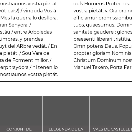
/ mostraunos vostra pietát.
ran Senyora, / mostraunos
ót país!) / vinguda Vos á
ei Genitrix r. Ut digni
Mes la guerra lo desflora,
US. Concede nos famulos
gran Senyora, /
ntis, corporis
 timbres, y prendas
aetitia. Ne despicias,
a pietát. / Sou Vara de
uccurre placatus. Per
rra de Forment millor, /
c. En la Estampa de
 Serp traydora / hi tenen lo
Manuel Texéro, Porta Fer
/ mostraunos vostra pietát.
CONJUNT DE
LLEGENDA DE LA
VALS DE CASTELLE