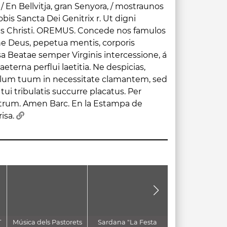
risa.
T
Música dels Pastorets
Sardana "La Festa
CANT A