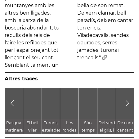
muntanyes amb les
bella de son remat.
altres ben lligades,
Deixem clamar, bell
amb la xarxa de la
paradís, deixem cantar
boscúria abundant, tu
ton encís.
reculls dels reis de
Viladecavalls, sendes
l'aire les refilades que
daurades, serres
per l'espai onejant tot
jamades, turons i
llençant el seu cant.
trencalls."
Semblant talment un
Altres traces
Pasqua
El bell
Turons,
Les
Són
Del verd
De com
matinera
Vilar
estelades
rondes
temps
al gris, i
cantant
i vies
del "Vi .. ..
moguts,
repassa
un poble