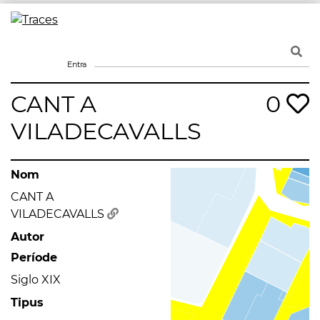
Skip
to
Traces
Un mapa de la memòria obert a tothom
content
Entra
CANT A
0
VILADECAVALLS
Nom
CANT A
VILADECAVALLS
Autor
Període
Siglo XIX
Tipus