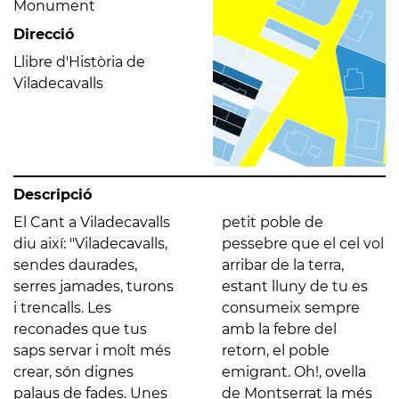
Monument
Direcció
Llibre d'Història de
Viladecavalls
Descripció
El Cant a Viladecavalls
petit poble de
diu així: "Viladecavalls,
pessebre que el cel vol
sendes daurades,
arribar de la terra,
serres jamades, turons
estant lluny de tu es
i trencalls. Les
consumeix sempre
reconades que tus
amb la febre del
saps servar i molt més
retorn, el poble
crear, són dignes
emigrant. Oh!, ovella
palaus de fades. Unes
de Montserrat la més