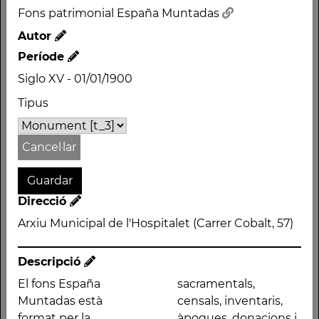
Tipus
Fons patrimonial España Muntadas
Monument
Autor
Direcció
Període
Arxiu Municipal de
Siglo XV - 01/01/1900
l'Hospitalet (Carrer
Cobalt, 57)
Tipus
Cancel·lar
Descripció
El fons España
inventaris, àpoques,
Direcció
Muntadas està format
donacions i altres
Arxiu Municipal de l'Hospitalet (Carrer Cobalt, 57)
per la documentació
documents familiars.
corresponen als
També comprèn el
Descripció
llinatges patrimonials
patrimoni Berenguer
de la família España
(1692-1762); el
El fons España
sacramentals,
Muntadas dipositats a
patrimoni Llunell
Muntadas està
censals, inventaris,
l'Arxiu Municipal de
(1594-1687); el
format per la
àpoques, donacions i