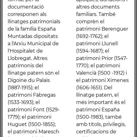
l'Hospitalet de
patrimoni Prior (1547-
documentació
altres documents
Llobregat. Altres
1770); el patrimoni
corresponen als
familiars. També
patrimonis del llinatge
Valencià (1500 -1912) i el
llinatges patrimonials
comprèn el
patern són el Digoine
patrimoni Ximenes
de la família España
patrimoni Berenguer
du Palais (1887-1915); el
(1606-1651). Del llinatge
Muntadas dipositats
(1692-1762); el
patrimoni Fàbregas
patern, el més
a l'Arxiu Municipal de
patrimoni Llunell
(1533-1693); el
important és el
l'Hospitalet de
(1594-1687); el
patrimoni Font (1529-
patrimoni España
Llobregat. Altres
patrimoni Prior (1547-
1779); el patrimoni
(1500-1983), també
patrimonis del
1770); el patrimoni
Huguet (1500-1855); el
amb títols, privilegis,
llinatge patern són el
Valencià (1500 -1912) i
patrimoni Maresch
certificacions de
Digoine du Palais
el patrimoni Ximenes
(1500-1918); i el
noblesa,
(1887-1915); el
(1606-1651). Del
patrimoni Quintana
nomenaments
patrimoni Fàbregas
llinatge patern, el
(1500-1896). Del
militars, privilegis
(1533-1693); el
més important és el
llinatge matern,
eclesiàstics,
patrimoni Font (1529-
patrimoni España
comprèn el patrimoni
certificacions
1779); el patrimoni
(1500-1983), també
Molinés, entre 1548 i
sacramentals, censals,
Huguet (1500-1855);
amb títols, privilegis,
1844, amb títols
inventaris, àpoques,
el patrimoni Maresch
certificacions de