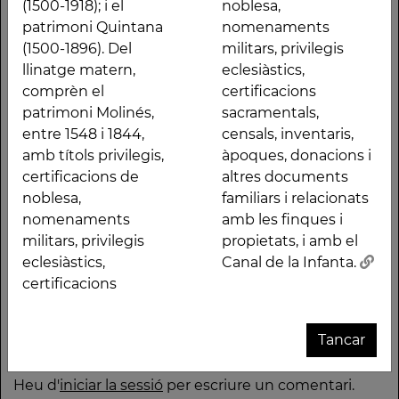
privilegis, certificacions
donacions i altres
(1500-1918); i el
noblesa,
de noblesa,
documents familiars i
patrimoni Quintana
nomenaments
nomenaments
relacionats amb les
(1500-1896). Del
militars, privilegis
militars, privilegis
finques i propietats, i
llinatge matern,
eclesiàstics,
eclesiàstics,
amb el Canal de la
comprèn el
certificacions
certificacions
Infanta.
patrimoni Molinés,
sacramentals,
sacramentals, censals,
entre 1548 i 1844,
censals, inventaris,
amb títols privilegis,
àpoques, donacions i
Altres traces
certificacions de
altres documents
noblesa,
familiars i relacionats
nomenaments
amb les finques i
militars, privilegis
propietats, i amb el
eclesiàstics,
Canal de la Infanta.
certificacions
Pantà
Música
FONS
Parc de
Conjunt
Goigs de
Goigs de
A
de la
de la
DOCUMENTAL
les Set
cartogràfic
Madona
Santa
Tancar
Font
Passió
DE LA
Fonts
i
bruna
Maria de
G
Deixa un comentari
Groga
DIPUTACIÓ
documental
de
Montserrat
DE
de la
Montserrat
T
Heu d'
iniciar la sessió
per escriure un comentari.