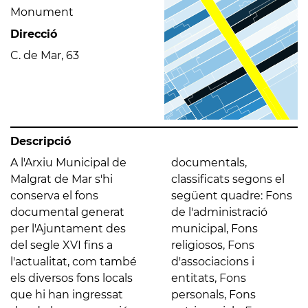
Monument
Direcció
C. de Mar, 63
Descripció
A l'Arxiu Municipal de
documentals,
Malgrat de Mar s'hi
classificats segons el
conserva el fons
següent quadre: Fons
documental generat
de l'administració
per l'Ajuntament des
municipal, Fons
del segle XVI fins a
religiosos, Fons
l'actualitat, com també
d'associacions i
els diversos fons locals
entitats, Fons
que hi han ingressat
personals, Fons