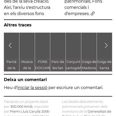
des de la seva creació.
patrimonials, Fons
Així, l'arxiu s'estructura
comercials i
en els diversos fons
d'empreses.
Altres traces
Pantà
Música
FONS
Parc de
Conjunt
Goigs de
Goigs de
A
de la
de la
DOCUMENTAL
les Set
cartogràfic
Madona
Santa
Font
Passió
DE LA
Fonts
i
bruna
Maria de
G
Deixa un comentari
Groga
DIPUTACIÓ
documental
de
Montserrat
DE
de la
Montserrat
T
Heu d'
iniciar la sessió
per escriure un comentari.
BARCELONA
Batalla
Mu
dels
Traces és un projecte ideat
Les dades dels elements
Prats de
C
per
300.000 Km/s
, impulsat
patrimonials provenen dels
pel
Premi Lluís Carulla 2018
i
inventaris de la
Rei al
Generalitat de