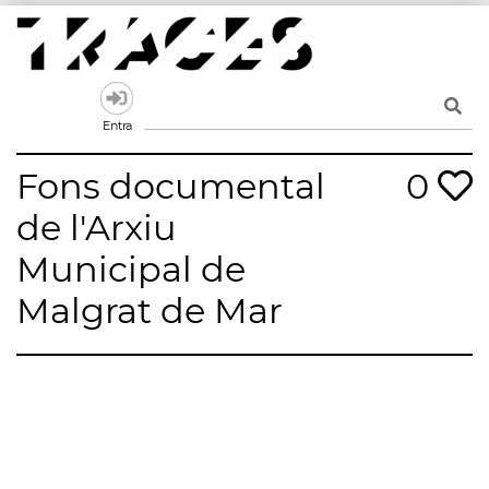
Skip
to
content
Traces
Un mapa de la memòria obert a tothom
Entra
Fons documental
0
de l'Arxiu
Municipal de
Malgrat de Mar