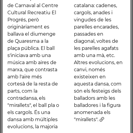
balla una part el dia de
característiques de la
de Carnaval al Centre
catalana: cadenes,
Carnaval al Centre
dansa tradicional
Cultural Recreatiu El
cargols, anades i
Cultural Recreatiu El
catalana: cadenes,
Progrés, però
vingudes de les
Progrés, però
cargols, anades i
originàriament es
parelles encarades,
originàriament es
vingudes de les
ballava el diumenge
passades en
ballava el diumenge
parelles encarades,
de Quaresma a la
diagonal, voltes de
de Quaresma a la plaça
passades en diagonal,
plaça pública. El ball
les parelles agafats
pública. El ball
voltes de les parelles
s'iniciava amb una
amb una mà, etc.
s'iniciava amb una
agafats amb una mà,
música amb aires de
Altres evolucions, en
música amb aires de
etc. Altres evolucions,
marxa, que contrasta
canvi, només
marxa, que contrasta
en canvi, només
amb l'aire més
existeixen en
amb l'aire més cortesà
existeixen en aquesta
cortesà de la resta de
aquesta dansa, com
de la resta de parts,
dansa, com són els
parts, com la
són els festeigs dels
com la contradansa,
festeigs dels balladors
contradansa, els
balladors amb les
els "mirallets", el ball
amb les balladores i la
"mirallets", el ball pla o
balladores i la figura
pla o els cargols. És
figura anomenada els
els cargols. És una
anomenada els
una dansa amb
"mirallets".
dansa amb múltiples
"mirallets".
evolucions, la majoria
Altres traces