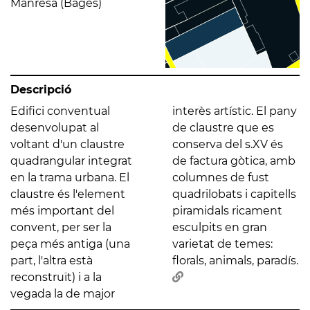
Manresa (Bages)
Descripció
Edifici conventual
interès artístic. El pany
desenvolupat al
de claustre que es
voltant d'un claustre
conserva del s.XV és
quadrangular integrat
de factura gòtica, amb
en la trama urbana. El
columnes de fust
claustre és l'element
quadrilobats i capitells
més important del
piramidals ricament
convent, per ser la
esculpits en gran
peça més antiga (una
varietat de temes:
part, l'altra està
florals, animals, paradís.
reconstruït) i a la
vegada la de major