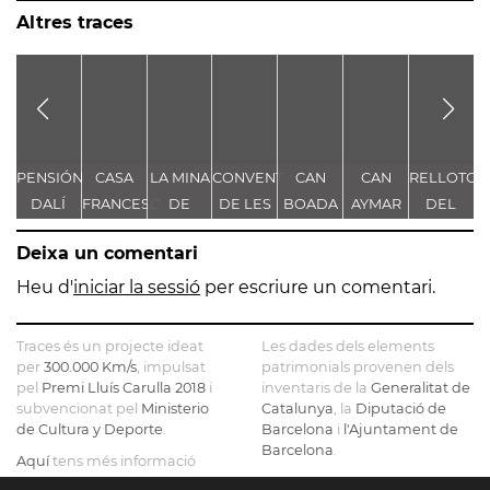
Altres traces
PENSIÓN
CASA
LA MINA
CONVENT
CAN
CAN
RELLOTGE
R
DALÍ
FRANCESC
DE
DE LES
BOADA
AYMAR
DEL
D
PIÑA
L'ESTANY
SERVES
MOLL
Deixa un comentari
DE
C
MARIA
T
Heu d'
iniciar la sessió
per escriure un comentari.
Traces és un projecte ideat
Les dades dels elements
per
300.000 Km/s
, impulsat
patrimonials provenen dels
pel
Premi Lluís Carulla 2018
i
inventaris de la
Generalitat de
subvencionat pel
Ministerio
Catalunya
, la
Diputació de
de Cultura y Deporte
.
Barcelona
i
l'Ajuntament de
Barcelona
.
Aquí
tens més informació
sobre el projecte
El mapa base ha estat