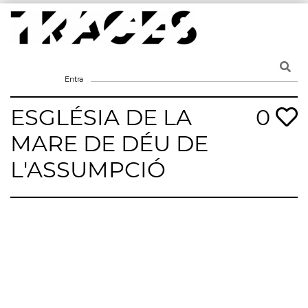
Skip
to
content
Traces
Un mapa de la memòria obert a tothom
Entra
ESGLÉSIA DE LA
0
MARE DE DÉU DE
L'ASSUMPCIÓ