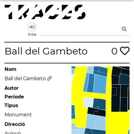
Skip
to
content
Traces
Un mapa de la memòria obert a tothom
Entra
Ball del Gambeto
0
Nom
Ball del Gambeto
Autor
Període
Tipus
Monument
Direcció
Avinyó