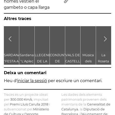
homes vestien el
gambeto o capa llarga
Altres traces
SARDANA
Sardana
LLEGENDA
CONJUNT
VALS DE
Música
La
"FESTA A
"L'Aplec
DE LA
DE
CASTELLET
dels
Roseta
g
CASTELLET"
d'Artés"
TROBALLA
LLEGENDES
Pastorets
de
de
Deixa un comentari
DE LA
VINCULADES
Gironella
MARE
AL CAMÍ
o de
Heu d'
iniciar la sessió
per escriure un comentari.
DE DÉU
RAL
com a
DE
Castellbell
Traces és un projecte ideat
Les dades dels elements
CASTELLET
fem
per
300.000 Km/s
, impulsat
patrimonials provenen dels
pel
Premi Lluís Carulla 2018
i
inventaris de la
Generalitat de
borbons
subvencionat pel
Ministerio
Catalunya
, la
Diputació de
a la
de Cultura y Deporte
.
Barcelona
i
l'Ajuntament de