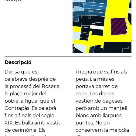
Descripció
Dansa que es
i negra que va fins als
celebrava després de
peus, i, a més es
la processó del Roser a
portava barret de
la plaça major del
copa. Les dones
poble, a l'igual que el
vestien de pageses
Contrapàs. Es celebrà
però amb un mantell
fins a finals del segle
blanc amb llargues
XIX. Es balla amb vestit
puntes. No en
de cerimònia. Els
conservem la melodia