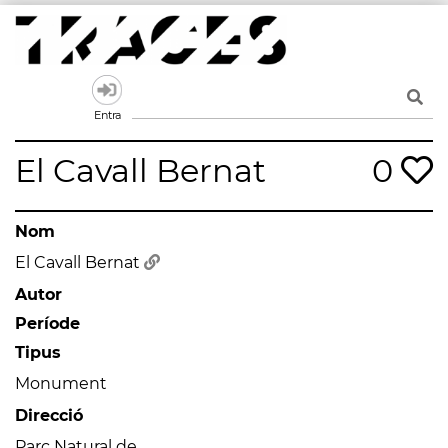
Skip
to
content
Traces
Un mapa de la memòria obert a tothom
Entra
El Cavall Bernat
0
Nom
El Cavall Bernat
Autor
Període
Tipus
Monument
Direcció
Parc Natural de