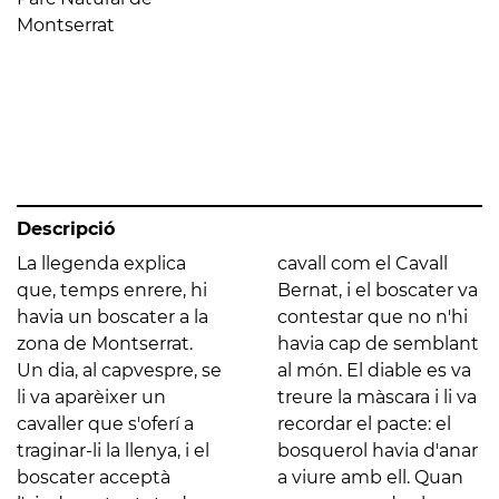
Montserrat
Descripció
La llegenda explica
cavall com el Cavall
que, temps enrere, hi
Bernat, i el boscater va
havia un boscater a la
contestar que no n'hi
zona de Montserrat.
havia cap de semblant
Un dia, al capvespre, se
al món. El diable es va
li va aparèixer un
treure la màscara i li va
cavaller que s'oferí a
recordar el pacte: el
traginar-li la llenya, i el
bosquerol havia d'anar
boscater acceptà
a viure amb ell. Quan