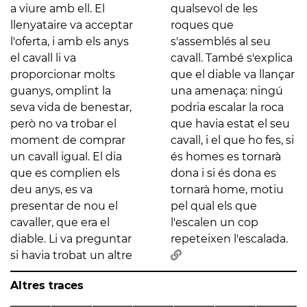
a viure amb ell. El
qualsevol de les
llenyataire va acceptar
roques que
l'oferta, i amb els anys
s'assemblés al seu
el cavall li va
cavall. També s'explica
proporcionar molts
que el diable va llançar
guanys, omplint la
una amenaça: ningú
seva vida de benestar,
podria escalar la roca
però no va trobar el
que havia estat el seu
moment de comprar
cavall, i el que ho fes, si
un cavall igual. El dia
és homes es tornarà
que es complien els
dona i si és dona es
deu anys, es va
tornarà home, motiu
presentar de nou el
pel qual els que
cavaller, que era el
l'escalen un cop
diable. Li va preguntar
repeteixen l'escalada.
si havia trobat un altre
Altres traces