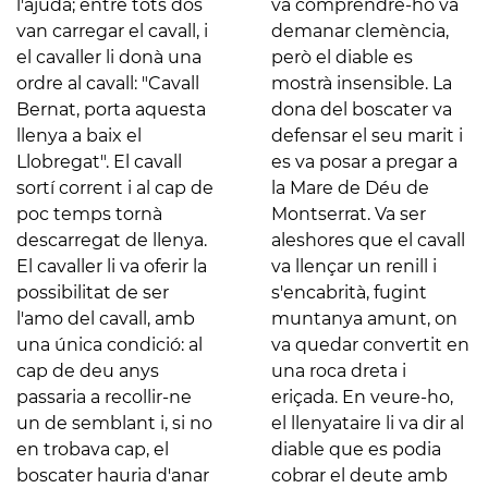
l'ajuda; entre tots dos
va comprendre-ho va
van carregar el cavall, i
demanar clemència,
el cavaller li donà una
però el diable es
ordre al cavall: "Cavall
mostrà insensible. La
Bernat, porta aquesta
dona del boscater va
llenya a baix el
defensar el seu marit i
Llobregat". El cavall
es va posar a pregar a
sortí corrent i al cap de
la Mare de Déu de
poc temps tornà
Montserrat. Va ser
descarregat de llenya.
aleshores que el cavall
El cavaller li va oferir la
va llençar un renill i
possibilitat de ser
s'encabrità, fugint
l'amo del cavall, amb
muntanya amunt, on
una única condició: al
va quedar convertit en
cap de deu anys
una roca dreta i
passaria a recollir-ne
eriçada. En veure-ho,
un de semblant i, si no
el llenyataire li va dir al
en trobava cap, el
diable que es podia
boscater hauria d'anar
cobrar el deute amb