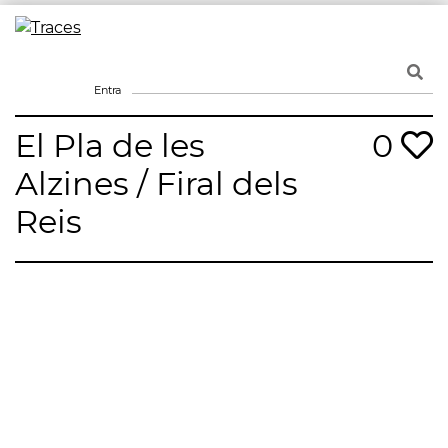
Skip
to
Traces
Un mapa de la memòria obert a tothom
content
Entra
El Pla de les
0
Alzines / Firal dels
Reis