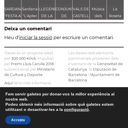
SARDANA
Sardana
LLEGENDA
CONJUNT
VALS DE
Música
La
"FESTA A
"L'Aplec
DE LA
DE
CASTELLET
dels
Roseta
g
CASTELLET"
d'Artés"
TROBALLA
LLEGENDES
Pastorets
de
de
Deixa un comentari
DE LA
VINCULADES
Gironella
MARE
AL CAMÍ
o de
Heu d'
iniciar la sessió
per escriure un comentari.
DE DÉU
RAL
com a
DE
Castellbell
Traces és un projecte ideat
Les dades dels elements
CASTELLET
fem
per
300.000 Km/s
, impulsat
patrimonials provenen dels
pel
Premi Lluís Carulla 2018
i
inventaris de la
Generalitat de
borbons
subvencionat pel
Ministerio
Catalunya
, la
Diputació de
a la
de Cultura y Deporte
.
Barcelona
i
l'Ajuntament de
graella
Barcelona
.
Aquí
tens més informació
sobre el projecte
El mapa base ha estat
realitzat amb dades de la
Fem servir galetes per donar-vos la millor experiència al
Si ens vols contactar pots fer-
nostre web.
Direcció General del Cadastre
ho a
info@tracesmap.org
Podeu obtenir més informació sobre què galetes estem
, l'
Institut Cartogràfic i
utilitzant o desactivar-les a la
configuració
.
Geològic de Catalunya
, la
Generalitat de Catalunya
i
Accepta
OpenStreetMap
.