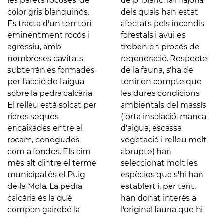
les parets rocoses, de
de pi blanc, la majoria
color gris blanquinós.
dels quals han estat
Es tracta d'un territori
afectats pels incendis
eminentment rocós i
forestals i avui es
agressiu, amb
troben en procés de
nombroses cavitats
regeneració. Respecte
subterrànies formades
de la fauna, s'ha de
per l'acció de l'aigua
tenir en compte que
sobre la pedra calcària.
les dures condicions
El relleu està solcat per
ambientals del massís
rieres seques
(forta insolació, manca
encaixades entre el
d'aigua, escassa
rocam, conegudes
vegetació i relleu molt
com a fondos. Els cim
abrupte) han
més alt dintre el terme
seleccionat molt les
municipal és el Puig
espècies que s'hi han
de la Mola. La pedra
establert i, per tant,
calcària és la què
han donat interès a
compon gairebé la
l'original fauna que hi