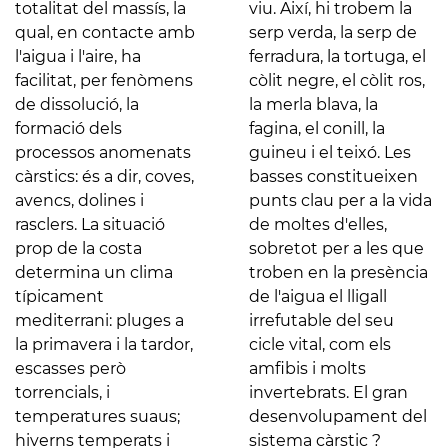
totalitat del massís, la
viu. Així, hi trobem la
qual, en contacte amb
serp verda, la serp de
l'aigua i l'aire, ha
ferradura, la tortuga, el
facilitat, per fenòmens
còlit negre, el còlit ros,
de dissolució, la
la merla blava, la
formació dels
fagina, el conill, la
processos anomenats
guineu i el teixó. Les
càrstics: és a dir, coves,
basses constitueixen
avencs, dolines i
punts clau per a la vida
rasclers. La situació
de moltes d'elles,
prop de la costa
sobretot per a les que
determina un clima
troben en la presència
típicament
de l'aigua el lligall
mediterrani: pluges a
irrefutable del seu
la primavera i la tardor,
cicle vital, com els
escasses però
amfibis i molts
torrencials, i
invertebrats. El gran
temperatures suaus;
desenvolupament del
hiverns temperats i
sistema càrstic ?