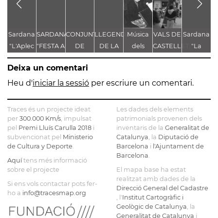
Sardana
SARDANA
CONJUNT
LLEGENDA
Música
VALS DE
Sardana
C
"L'Aplec
"FESTA A
DE
DE LA
dels
CASTELLET
"La
V
d'Artés"
CASTELLET"
LLEGENDES
TROBALLA
Pastorets
Festa
Deixa un comentari
VINCULADES
DE LA
Major"
AL CAMÍ
MARE
d'Enric
Heu d'
iniciar la sessió
per escriure un comentari.
RAL
DE DÉU
Morera
DE
Traces és un projecte ideat
Les dades dels elements
CASTELLET
per
300.000 Km/s
, impulsat
patrimonials provenen dels
pel
Premi Lluís Carulla 2018
i
inventaris de la
Generalitat de
subvencionat pel
Ministerio
Catalunya
, la
Diputació de
de Cultura y Deporte
.
Barcelona
i
l'Ajuntament de
Barcelona
.
Aquí
tens més informació
sobre el projecte
El mapa base ha estat
realitzat amb dades de la
Si ens vols contactar pots fer-
Direcció General del Cadastre
ho a
info@tracesmap.org
, l'
Institut Cartogràfic i
Geològic de Catalunya
, la
Generalitat de Catalunya
i