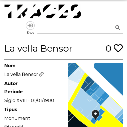
Skip
to
content
Traces
Un mapa de la memòria obert a tothom
Entra
La vella Bensor
0
Nom
La vella Bensor
Autor
Període
Siglo XVIII - 01/01/1900
Tipus
Monument