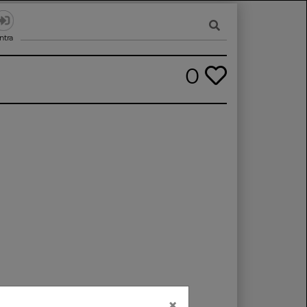
ntra
0
×