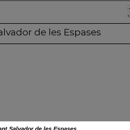
E
lvador de les Espases
nt Salvador de les Espases