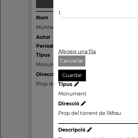
1
Nom
Muntanya de Sant Salvador de les Espas
Autor
Període
Afegeix una fila
Tipus
Cancel·lar
Monument
Direcció
Prop del torrent de l'Afrau
Tipus
Monument
Direcció
Prop del torrent de l'Afrau
Descripció