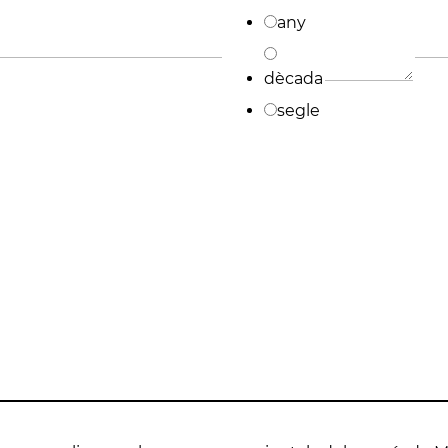
any
dècada
es
segle