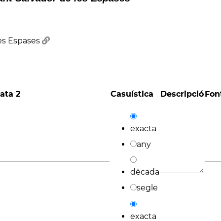
es Espases
ata 2
Casuística
Descripció
Fon
exacta
any
dècada
segle
exacta