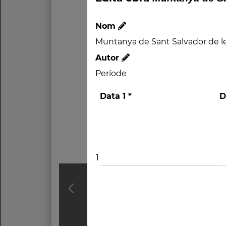
Nom
Muntanya de Sant Salvador de l
Autor
Període
Data 1
*
D
1