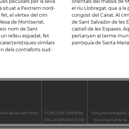
es peculiars per la seva
at. Per entremig discorre
à situat a ll'extrem nord-
d ha de travessar l'estret
fet, el vèrtex del cim
untanya hi ha l'ermita
ars per la seva forma
el riu Llobregat, que a
Olesa de Montserrat,
les restes de l'antic
trem nord-occidental del
 del Cairat. Al cim de la
ateix nom de Sant
nstruccions, però,
rveix de partió dels
e les Espases i les
 un relleu espadat, fet
sparreguera, però a la
i Esparreguera. El mateix
. Aquestes construccions,
racterístiques similars
parròquia de Santa Maria
dica un relleu espadat,
sparreguera, però a la
un dels contraforts sud-
rístiques similars a
parròquia de Santa Maria
traforts sud-orientals del
Parc de les Set Fonts
FONS DOCUMENTAL
Conjunt cartogràfic 
DE LA DIPUTACIÓ DE
documental de la
BARCELONA
Batalla dels Prats de R