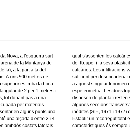
da Nova, a l'esquerra surt
tituït per margues i guixos
 carena de la Muntanya de
litar el desplaçament de les
lla), a la part alta del
ocar una pèrdua de volum
me. A uns 500 metres de
'ensorrament, donant lloc
pla superior es troba la boca
oclàstic. Topografia i
ctangular de 2 per 1 metres i
publicades de la cavitat no
s, tot donant pas a una
des a un alçat general i
ocupada per materials
juntem dues topografies
resentar en alguns punts una
tenen la planta dibuixada.
té una alçada d'entre 2 i 4
 una cavitat d'aquestes
 en ambdós costats laterals
subjectiu. J. Borràs (1982)