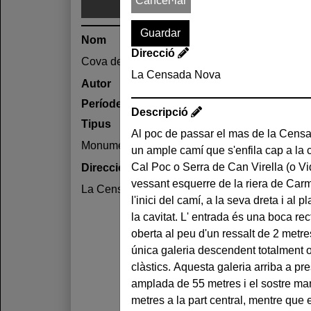
Cancel·lar
Nom
Direcció
Cova de la Censada Nova
La Censada Nova
Autor
Període
Descripció
Tipus
Al poc de passar el mas de la Censa
qual s'assenten les calcàries és cons
Monument
un ample camí que s'enfila cap a la
del Keuper i la seva plasticitat va faci
Cal Poc o Serra de Can Virella (o Vide
calcàries. Les infiltracions van prov
Direcció
vessant esquerre de la riera de Car
suficient per desencadenar un procés d
La Censada Nova
l'inici del camí, a la seva dreta i al 
a aquest singular fenomen quimi
la cavitat. L' entrada és una boca re
espeleometria: Les dues topografies 
oberta al peu d'un ressalt de 2 metre
disposen de planta i resten simplifica
única galeria descendent totalment 
algunes seccions transversals. Aquí ad
clàstics. Aquesta galeria arriba a p
inèdites (SIE, 1971 i 1977) que sí 
amplada de 55 metres i el sostre man
Establir un recorregut total en
metres a la part central, mentre que
característiques és sempre una mica 