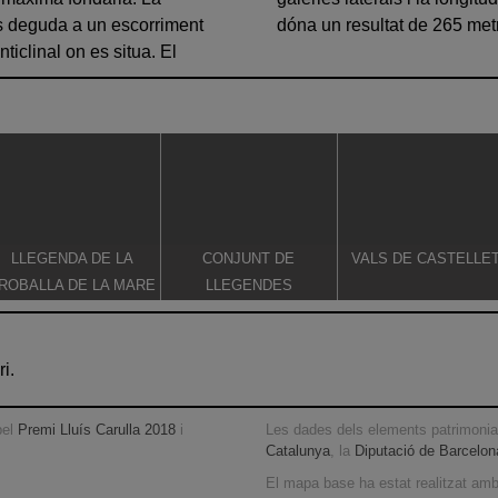
s deguda a un escorriment
dóna un resultat de 265 met
ticlinal on es situa. El
LLEGENDA DE LA
CONJUNT DE
VALS DE CASTELLE
ROBALLA DE LA MARE
LLEGENDES
E DÉU DE CASTELLET
VINCULADES AL CAMÍ
RAL
i.
pel
Premi Lluís Carulla 2018
i
Les dades dels elements patrimonial
Catalunya
, la
Diputació de Barcelon
El mapa base ha estat realitzat am