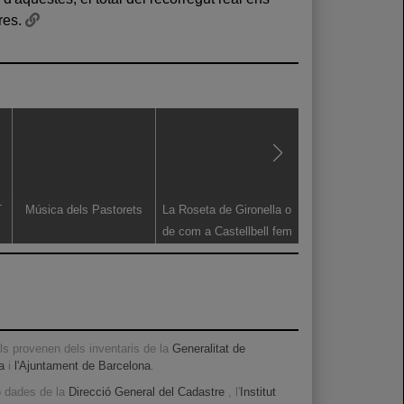
res.
T
Música dels Pastorets
La Roseta de Gironella o
Les gallines del c
de com a Castellbell fem
borbons a la graella
s provenen dels inventaris de la
Generalitat de
a
i
l'Ajuntament de Barcelona
.
b dades de la
Direcció General del Cadastre
, l'
Institut