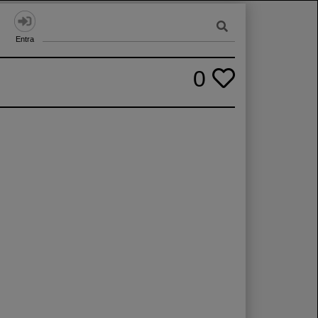
Entra
0