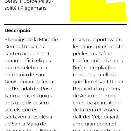
Genís, 1, 08184 Palau-
solità i Plegamans.
Descripció
Els Goigs de la Mare de
roses que portava en
Déu del Roser es
les mans, peus i costat,
canten actualment
per les quals fou
durant l'ofici religiós
Lucífer, qui dels sants
que es celebra a la
l'infern omplia; fou
parròquia de Sant
robat en aquell dia,
Genís, durant la festa
que florí el sant Roser.
de l'Estadal del Roser.
Reparada la gran erra
Tanmateix, els goigs
de Adam per mort
dels que disposem
cruel, trasplantat fou
són els que es
de la terra el Roser a
cantaven a l'església
dalt del Cel; i pujant
de Santa Maria de
amb gran poder el
Palau-solità. La lletra és
partir no us entristia,