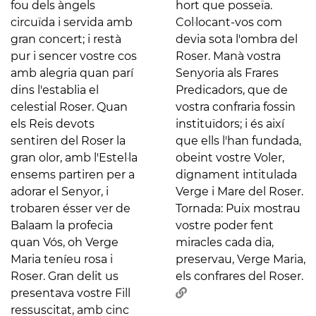
fou dels àngels
hort que posseïa.
circuïda i servida amb
Col·locant-vos com
gran concert; i restà
devia sota l'ombra del
pur i sencer vostre cos
Roser. Manà vostra
amb alegria quan parí
Senyoria als Frares
dins l'establia el
Predicadors, que de
celestial Roser. Quan
vostra confraria fossin
els Reis devots
instituïdors; i és així
sentiren del Roser la
que ells l'han fundada,
gran olor, amb l'Estel·la
obeint vostre Voler,
ensems partiren per a
dignament intitulada
adorar el Senyor, i
Verge i Mare del Roser.
trobaren ésser ver de
Tornada: Puix mostrau
Balaam la profecia
vostre poder fent
quan Vós, oh Verge
miracles cada dia,
Maria teníeu rosa i
preservau, Verge Maria,
Roser. Gran delit us
els confrares del Roser.
presentava vostre Fill
ressuscitat, amb cinc