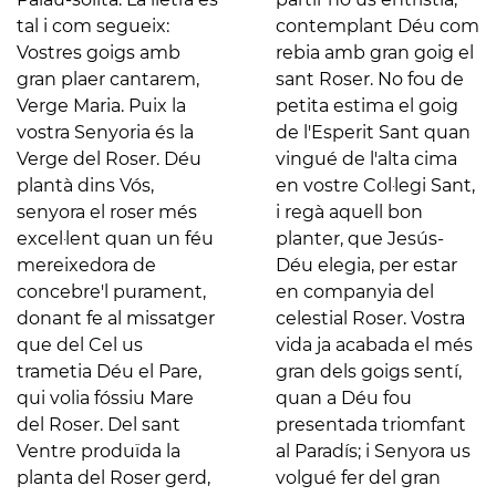
tal i com segueix:
contemplant Déu com
Vostres goigs amb
rebia amb gran goig el
gran plaer cantarem,
sant Roser. No fou de
Verge Maria. Puix la
petita estima el goig
vostra Senyoria és la
de l'Esperit Sant quan
Verge del Roser. Déu
vingué de l'alta cima
plantà dins Vós,
en vostre Col·legi Sant,
senyora el roser més
i regà aquell bon
excel·lent quan un féu
planter, que Jesús-
mereixedora de
Déu elegia, per estar
concebre'l purament,
en companyia del
donant fe al missatger
celestial Roser. Vostra
que del Cel us
vida ja acabada el més
trametia Déu el Pare,
gran dels goigs sentí,
qui volia fóssiu Mare
quan a Déu fou
del Roser. Del sant
presentada triomfant
Ventre produïda la
al Paradís; i Senyora us
planta del Roser gerd,
volgué fer del gran