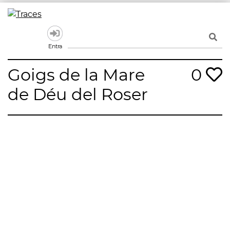
Skip
to
Traces
Un mapa de la memòria obert a tothom
content
Entra
Goigs de la Mare
0
de Déu del Roser