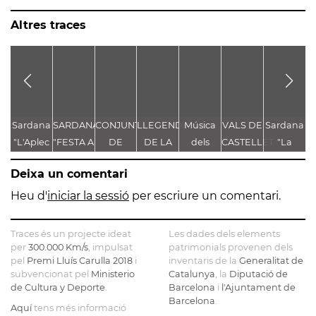
Altres traces
Sardana
SARDANA
CONJUNT
LLEGENDA
Música
VALS DE
Sardana
C
"L'Aplec
"FESTA A
DE
DE LA
dels
CASTELLET
"La
V
d'Artés"
CASTELLET"
LLEGENDES
TROBALLA
Pastorets
Festa
Deixa un comentari
VINCULADES
DE LA
Major"
AL CAMÍ
MARE
d'Enric
Heu d'
iniciar la sessió
per escriure un comentari.
RAL
DE DÉU
Morera
DE
Traces és un projecte ideat
Les dades dels elements
CASTELLET
per
300.000 Km/s
, impulsat
patrimonials provenen dels
pel
Premi Lluís Carulla 2018
i
inventaris de la
Generalitat de
subvencionat pel
Ministerio
Catalunya
, la
Diputació de
de Cultura y Deporte
.
Barcelona
i
l'Ajuntament de
Barcelona
.
Aquí
tens més informació