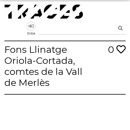
Skip
to
content
Traces
Un mapa de la memòria obert a tothom
Entra
Fons Llinatge
0
Oriola-Cortada,
comtes de la Vall
de Merlès