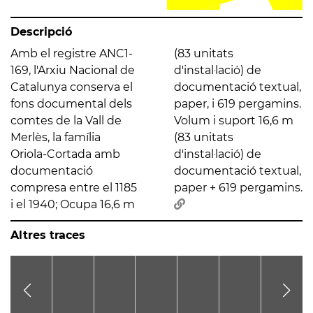
Descripció
Amb el registre ANC1-
(83 unitats
169, l'Arxiu Nacional de
d'instal·lació) de
Catalunya conserva el
documentació textual,
fons documental dels
paper, i 619 pergamins.
comtes de la Vall de
Volum i suport 16,6 m
Merlès, la família
(83 unitats
Oriola-Cortada amb
d'instal·lació) de
documentació
documentació textual,
compresa entre el 1185
paper + 619 pergamins.
i el 1940; Ocupa 16,6 m
Altres traces