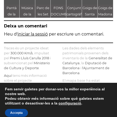
Pantà
Música
Parc de
FONS
Conjunt
Goigs de
Goigs de
A
de la
de la
les Set
DOCUMENTAL
cartogràfic
Santa
Madona
Font
Passió
Fonts
DE LA
i
Maria de
bruna
G
Deixa un comentari
Groga
DIPUTACIÓ
documental
Montserrat
de
DE
de la
Montserrat
T
Heu d'
iniciar la sessió
per escriure un comentari.
BARCELONA
Batalla
Mu
dels
Traces és un projecte ideat
Les dades dels elements
Prats de
C
per
300.000 Km/s
, impulsat
patrimonials provenen dels
pel
Premi Lluís Carulla 2018
i
inventaris de la
Rei al
Generalitat de
subvencionat pel
Ministerio
Catalunya
, la
Diputació de
Museu
de Cultura y Deporte
.
Barcelona
i
l'Ajuntament de
Municipal
Barcelona
.
Aquí
tens més informació
Josep
sobre el projecte
El mapa base ha estat
Castellà
realitzat amb dades de la
Si ens vols contactar pots fer-
Fem servir galetes per donar-vos la millor experiència al
Direcció General del Cadastre
ho a
info@tracesmap.org
nostre web.
, l'
Institut Cartogràfic i
Podeu obtenir més informació sobre què galetes estem
Geològic de Catalunya
, la
utilitzant o desactivar-les a la
configuració
.
Generalitat de Catalunya
i
OpenStreetMap
.
Accepta